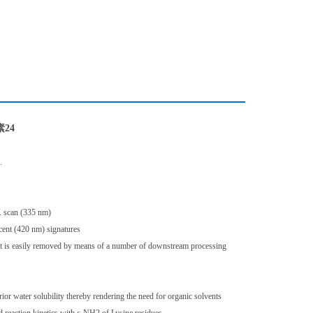
素24
.
. scan (335 nm)
cent (420 nm) signatures
t is easily removed by means of a number of downstream processing
or water solubility thereby rendering the need for organic solvents