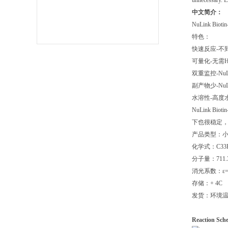
unnecessary. L
中文简介：
NuLink 
特色：
快速反应-不
可量化-无需HA
双重监控-NuL
副产物少-N
水溶性-高度水溶
NuLink 
下也很稳定，
产品类型：
化学式：C33H
分子量：711.
消光系数：ε= 3
存储：+ 4C
发货：环境
Reaction 