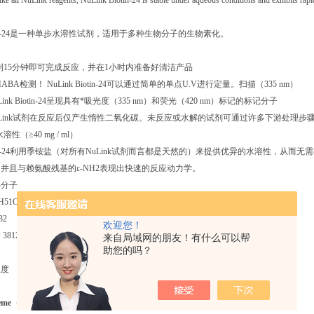
ike all NuLink reagents, NuLink Biotin-24 is stable under aqueous conditions and exhibits rapi
Biotin-24是一种单步水溶性试剂，适用于多种生物分子的生物素化。
到15分钟即可完成反应，并在1小时内准备好清洁产品
BA检测！ NuLink Biotin-24可以通过简单的单点U.V进行定量。扫描（335 nm）
ink Biotin-24呈现具有*吸光度（335 nm）和荧光（420 nm）标记的标记分子
uLink试剂在反应后仅产生惰性二氧化碳。未反应或水解的试剂可通过许多下游处理步
性（≥40 mg / ml）
Biotin-24利用季铵盐（对所有NuLink试剂而言都是天然的）来提供优异的水溶性，从而无需有机
并且与赖氨酸残基的ε-NH2表现出快速的反应动力学。
小分子
51ClN6O7S
32
欢迎您！
812 M-1 cm-1； 校正系数（C280）= 0.3328
来自局域网的朋友！有什么可以帮
助您的吗？
温度
Scheme（反应示意图）