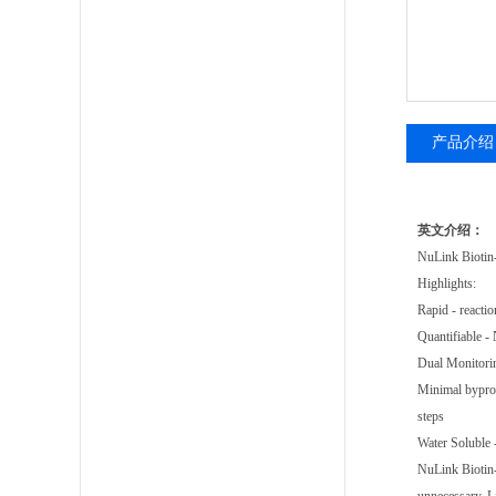
产品介绍
英文介绍：
NuLink Biotin-2
Highlights:
Rapid - reactio
Quantifiable -
Dual Monitorin
Minimal byprod
steps
Water Soluble 
NuLink Biotin-