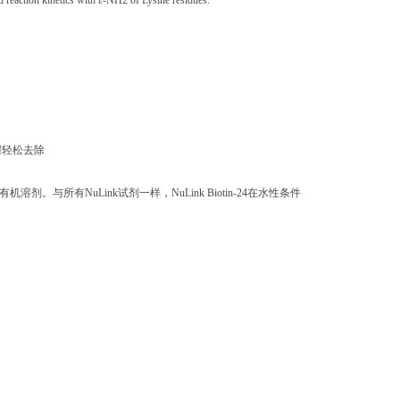
d reaction kinetics with ε-NH2 of Lysine residues.
骤轻松去除
溶剂。与所有NuLink试剂一样，NuLink Biotin-24在水性条件