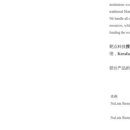
institutions w
traditional Ma
We handle all s
resources, whil
funding the wo
靶点科技
授
理，
Kerafa
部分产品的
名称
NuLink Bioti
NuLink Bioti