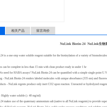
相关产品
留言询价
NuLink Biotin-24 NuLink生物
4 is a one-step water soluble reagent suitable for the biotinylation of a variety of biomolecules
ns can be complete in less than 15 min with clean product ready in under 1 hr
 No need for HABA assays! NuLink Biotin-24 can be quantified with a simple single-point U.V
g - NuLink Biotin-24 renders labeled molecules with unique absorbance (335 nm) and fluores
ucts - NuLink regents produce only inert CO2 upon reaction. Unreacted or hydrolyzed reagen
- Highly water soluble (≥ 40 mg/ml)
24 makes use of the quaternary ammonium salt (native to all NuLink reagents) to provide superi