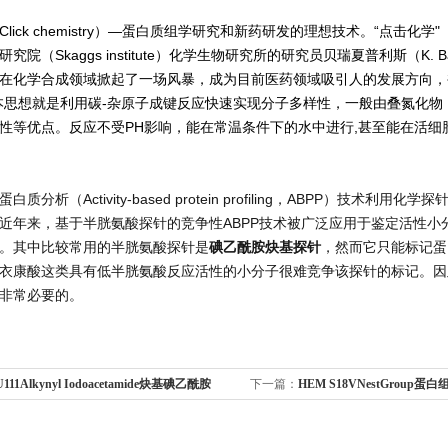
ck chemistry）—
蛋白质组学研究和新药研发的理想技术。
“点击化学"（
究院（Skaggs institute）化学生物研究所的研究员贝瑞夏普利斯（K. B
在化学合成领域掀起了一场风暴，成为目前医药领域吸引人的发展方向，
本思想就是利用碳-杂原子成键反应快速实现分子多样性，一般由叠氮化物（az
性等优点。反应不受PH影响，能在常温条件下的水中进行,甚至能在活细
蛋白质分析
（Activity-based protein profiling，ABPP）
技术利用化学探
近年来，基于半胱氨酸探针的竞争性ABPP技术被广泛应用于鉴定活性
。其中比较常用的半胱氨酸探针是
碘乙酰胺炔基探针
，然而它只能标记蛋
衣康酸这类具有低半胱氨酸反应活性的小分子很难竞争该探针的标记。因
非常必要的。
111Alkynyl Iodoacetamide炔基碘乙酰胺
下一篇：
HEM S18VNestGroup
300 C18