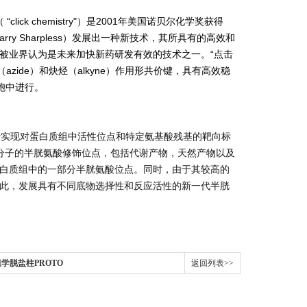
 “click chemistry"）是2001年美国诺贝尔化学奖获得
arry Sharpless）发展出一种新技术，其所具有的高效和
被业界认为是未来加快新药研发有效的技术之一。“点击
ide）和炔烃（alkyne）作用形共价键，具有高效稳
胞中进行。
针实现对蛋白质组中活性位点和特定氨基酸残基的靶向标
小分子的半胱氨酸修饰位点，包括代谢产物，天然产物以及
白质组中的一部分半胱氨酸位点。同时，由于其较高的
此，发展具有不同底物选择性和反应活性的新一代半胱
蛋白组学脱盐柱PROTO
返回列表>>