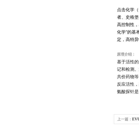
点击化学（Cli
者、史格堡研
高控制性，
化学"的基
定，高特异
原理介绍：
基于活性的
记和检测
。
共价药物等
反应活性，
氨酸探针是
上一篇：
EVU