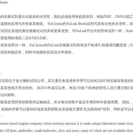
的经典试剂显示出较差的水溶性，因此必须使用有机助溶剂，例如DMF，DMSO或
择的应用与水性体系相容。 NuChemie的NuLink Biotin试剂均具有出色的水溶性，溶解度
物素试剂比其他经典生物素化试剂具有更多优势。与NuLink平台中的所有试剂一样，Nulink Bio
需使用标准的二次HABA分析。
平台的其余部分一样，NuChemie的NuLink生物素试剂具有优于标准N-羟基琥珀酰亚胺
出优异的稳定性，同时与伯胺的反应动力学更快。
绍：
st是一家总部位于波士顿的试剂公司，其主要任务是使科学界可以轻松访问*的实验室制
是其他地方所没有的。 自2011年成立以来，来自150多个机构的研究人员已通过
速访问材料。
实验室处理所有的销售和运输物流，并从每次销售中返还丰厚的特许权使用费。 因此
 采购科学家可以更轻松地发现和获取在其他地方通常无法获得的*试剂，同时还可以
绍：
Boston-based reagent company whose primary mission is to make unique laboratory-made research
udes cell lines, antibodies, small molecules, dyes and more, many of which are not available el