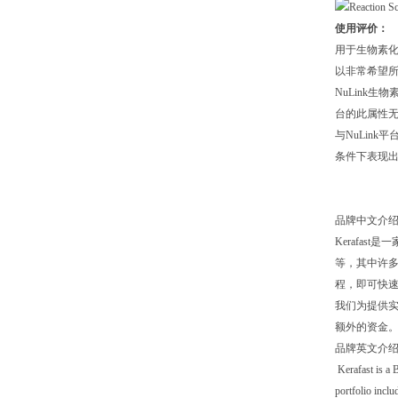
使用评价：
用于生物素化
以非常希望所选
NuLink生
台的此属性无
与NuLink
条件下表现
品牌中文介
Kerafa
等，其中许多
程，即可快
我们为提供
额外的资金。
品牌英文介
Kerafast is a 
portfolio incl