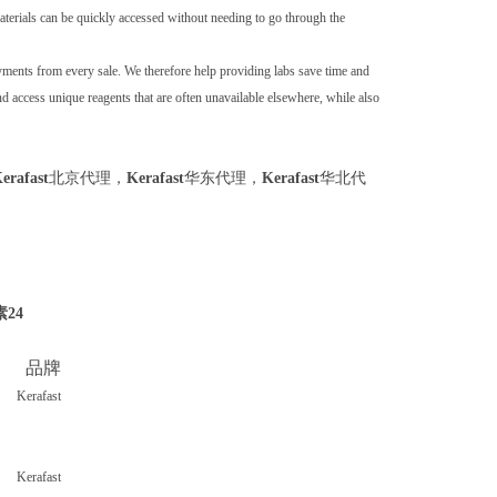
aterials can be quickly accessed without needing to go through the
payments from every sale. We therefore help providing labs save time and
nd access unique reagents that are often unavailable elsewhere, while also
北京代理，
华东代理，
华北代
erafast
Kerafast
Kerafast
素24
品牌
Kerafast
Kerafast