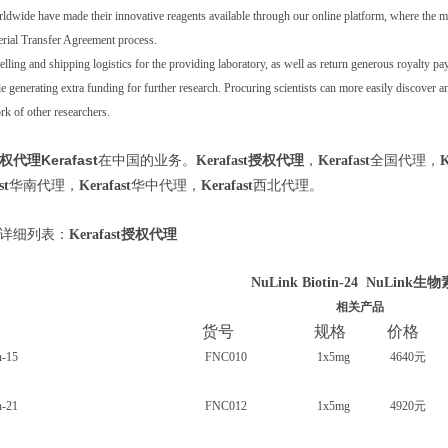
orldwide have made their innovative reagents available through our online platform, where the m
terial Transfer Agreement process.
elling and shipping logistics for the providing laboratory, as well as return generous royalty 
e generating extra funding for further research. Procuring scientists can more easily discover a
rk of other researchers.
权代理Kerafast
在中国的业务。
授权代理
，
全国代理，
Kerafast
Kerafast
K
华南代理，
华中代理，
西北代理。
st
Kerafast
Kerafast
详细列表：
授权代理
Kerafast
NuLink Biotin-24 NuLink生物
相关产品
货号
规格
价格
n-15
FNC010
1x5mg
4640元
n-21
FNC012
1x5mg
4920元