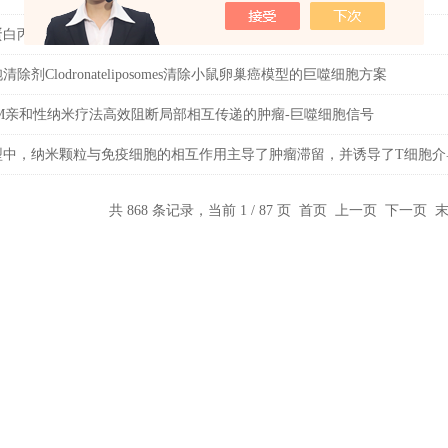
蛋白丙酮酸脱氢酶诱导针对金黄色葡萄球菌感染的强效保护
除剂Clodronateliposomes清除小鼠卵巢癌模型的巨噬细胞方案
M亲和性纳米疗法高效阻断局部相互传递的肿瘤-巨噬细胞信号
型中，纳米颗粒与免疫细胞的相互作用主导了肿瘤滞留，并诱导了T细胞介
共 868 条记录，当前 1 / 87 页 首页 上一页
下一页