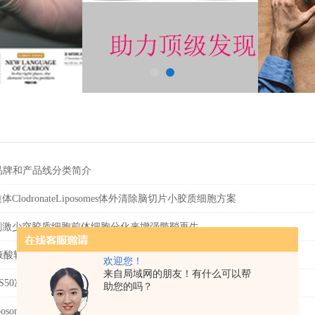
arm品牌和产品线分类简介
ClodronateLiposomes体外清除脑切片小胶质细胞方案
刺激少突胶质细胞前体细胞分化来增强髓鞘再生
15/唾液酸轴是乳腺癌骨转移中一个核心的糖免疫检查点
欢迎您！
来自局域网的朋友！有什么可以帮
牌CS50冻存袋选购指南
助您的吗？
ateLiposomes氯膦酸脂质体清除小鼠金黄色葡萄球菌感染模型巨噬细胞方案