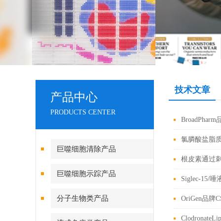
技术文章
产品中心
PRODUCTS CENTER
BroadPh
氯膦酸盐脂质体
巨噬细胞清除产品
根皮素通过
巨噬细胞示踪产品
Siglec-
分子生物类产品
OriGen品
Clodron