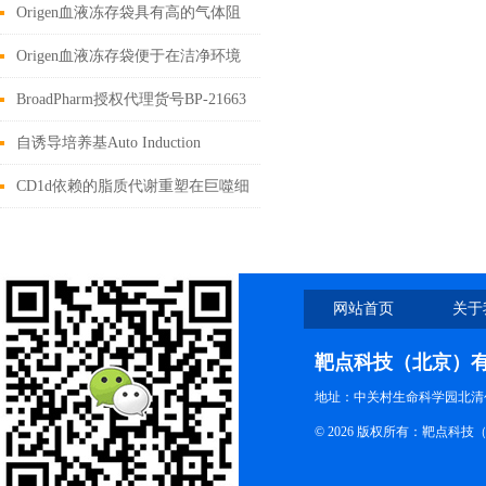
裂和耐穿刺性能
Origen血液冻存袋具有高的气体阻
隔性能
Origen血液冻存袋便于在洁净环境
中操作
BroadPharm授权代理货号BP-21663
溴化物说明书
自诱导培养基Auto Induction
Medium原理介绍
CD1d依赖的脂质代谢重塑在巨噬细
胞中调节先天免疫反应
网站首页
关于
靶点科技（北京）
地址：中关村生命科学园北清创
© 2026 版权所有：靶点科