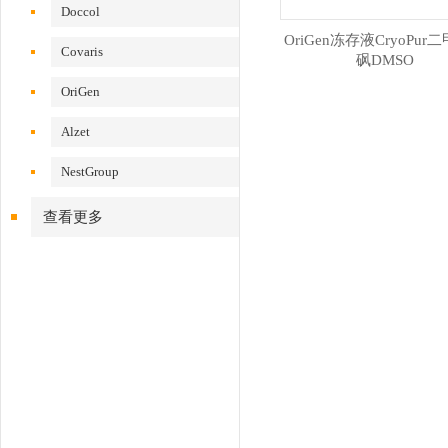
Doccol
OriGen冻存液CryoPur
Covaris
砜DMSO
OriGen
Alzet
NestGroup
查看更多