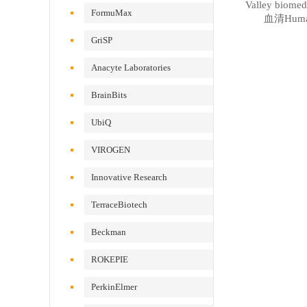
Valley biome
FormuMax
血清Human
GriSP
Anacyte Laboratories
BrainBits
UbiQ
VIROGEN
Innovative Research
TerraceBiotech
Beckman
ROKEPIE
PerkinElmer