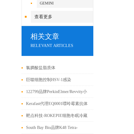
GEMINI
查看更多
相关文章
RELEVANT ARTICLES
氯膦酸盐脂质体
Clodronateliposomes清除皮肤巨细
巨噬细胞控制HSV-1感染
胞解决方案文献参考二
122799品牌PerkinElmer/Revvity小
动物活体成像底物操作使用
Kerafast代理EQ0001嘌呤霉素抗体
发表的文献
靶点科技-ROKEPIE细胞冬眠冷藏
保存液
South Bay Bio品牌K48 Tetra-