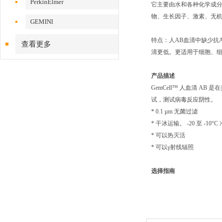
PerkinElmer
它主要由水和各种化学成分组
物、生长因子、激素、无
GEMINI
特点：人AB血清中缺少抗
查看更多
清更低。更适用于细胞、
产品描述
GemCell™ 人血清 A
试，测试病毒反应阴性。
* 0.1 µm 无菌过滤
* 干冰运输。 -20 至 -10°
* 可以热灭活
* 可以γ射线辐照
选择指南