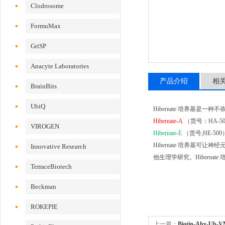
Clodrosome
FormuMax
GriSP
Anacyte Laboratories
产品介绍
相
BrainBits
UbiQ
Hibernate 培养基是
Hibernate-A
（货号：HA-
VIROGEN
Hibernate-E
（货号;HE-5
Hibernate 培养基
Innovative Research
他生理学研究。Hibern
TerraceBiotech
Beckman
ROKEPIE
上一篇：
Biotin-Ahx-Ub-