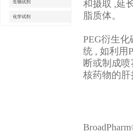
和摄取 ,延
生物试剂
脂质体。
化学试剂
特色耗材
PEG衍生
精品仪器
统 , 如利
断或制成喷
技术服务
核药物的肝
BroadPh