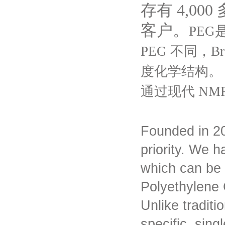
存有 4,0
客户。
PE
PEG 不同，B
度化学结构。 
通过现代 NMR
Founded in 2
priority. We 
which can be 
Polyethylene 
Unlike tradit
specific, sing