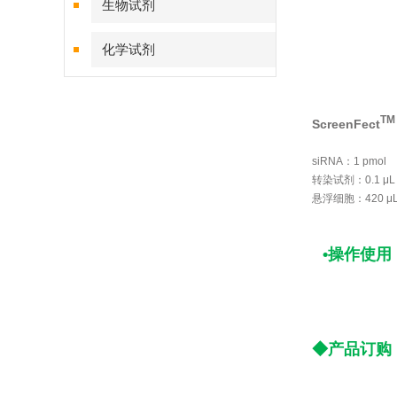
生物试剂
化学试剂
特色耗材
TM
ScreenFect
精品仪器
siRNA：1 pmol
转染试剂：0.1 μL
技术服务
悬浮细胞：420 μ
•操作使用
◆产品订购