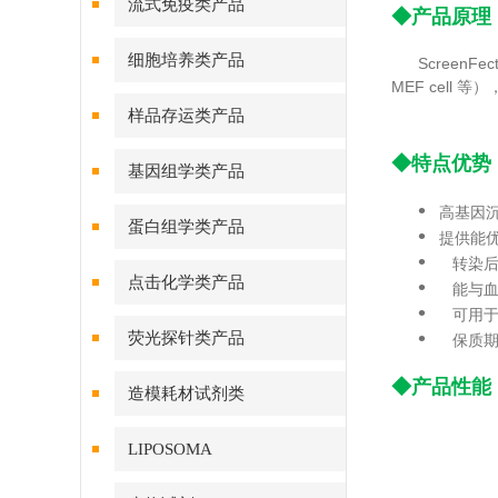
流式免疫类产品
◆产品原理
细胞培养类产品
Screen
MEF cel
样品存运类产品
◆特点优势
基因组学类产品
•
高基因沉默效
蛋白组学类产品
•
提供能优化
•
转染
点击化学类产品
•
能与
•
可用
•
荧光探针类产品
保质期
◆产品性能
造模耗材试剂类
LIPOSOMA