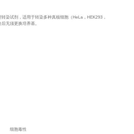
质体的新型转染试剂，适用于转染多种真核细胞（HeLa，HEK293，
转染后无须更换培养基。
率
细胞毒性