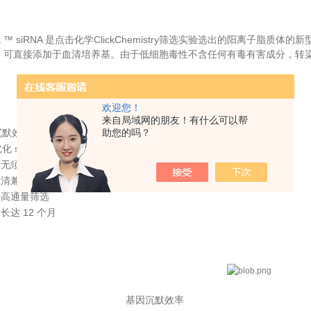
Fect ™ siRNA 是点击化学ClickChemistry筛选实验选出的阳离子脂
l 等），可直接添加于血清培养基。由于低细胞毒性不含任何有毒有害成分，
欢迎您！
来自局域网的朋友！有什么可以帮
率 & 极低细胞毒性 & siRNA 使用量低至 1 nM
助您的吗？
 siRNA 转染的缓冲液
后无须更换培养基
血清兼容
于高通量筛选
长达 12 个月
基因沉默效