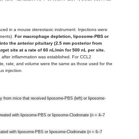
aced in a mouse stereotaxic instrument. Injections were
uments).
For macrophage depletion, liposome-PBS or
into the anterior pituitary (2.5 mm posterior from
et site at a rate of 60 nL/min for 500 nL per site.
h after inflammation was established. For CCL2
site, rate, and volume were the same as those used for the
s injection.
y from mice that received liposome-PBS (left) or liposome-
treated with liposome-PBS or liposome-Clodronate (
n
= 4–7
reated with liposome-PBS or liposome-Clodronate (
n
= 6–7