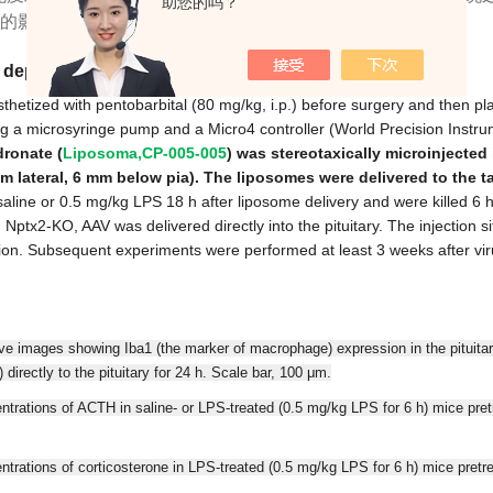
助您的吗？
的影响方面发挥着多方面的作用。
epletion and virus injection in the pituitary
hetized with pentobarbital (80 mg/kg, i.p.) before surgery and then pl
g a microsyringe pump and a Micro4 controller (World Precision Instr
ronate (
Liposoma,CP-005-005
) was stereotaxically microinjected 
 lateral, 6 mm below pia). The liposomes were delivered to the targ
aline or 0.5 mg/kg LPS 18 h after liposome delivery and were killed 6 
Nptx2-KO, AAV was delivered directly into the pituitary. The injection 
ion. Subsequent experiments were performed at least 3 weeks after viru
ve images showing Iba1 (the marker of macrophage) expression in the pituitar
) directly to the pituitary for 24 h. Scale bar, 100 μm.
ntrations of ACTH in saline- or LPS-treated (0.5 mg/kg LPS for 6 h) mice pre
trations of corticosterone in LPS-treated (0.5 mg/kg LPS for 6 h) mice pret