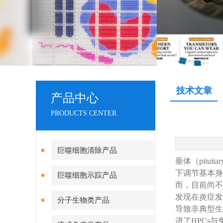
技术文章
产品中心
PRODUCTS CENTER
巨噬细胞清除产品
垂体（
pituitar
下调节基本身
巨噬细胞示踪产品
而，目前尚不
发现在炎症发
分子生物类产品
导致非典型生
进了HPCs