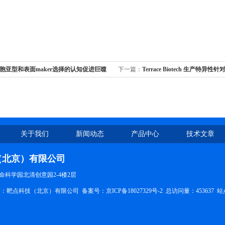
胞亚型和表面maker选择的认知促进巨噬
下一篇：
Terrace Biotech 生产特异
计
的胞的特异性抗体
关于我们
新闻动态
产品中心
技术文章
（北京）有限公司
命科学园北清创意园2-4楼2层
权所有：靶点科技（北京）有限公司
备案号：京ICP备18027329号-2
总访问量：453637
站