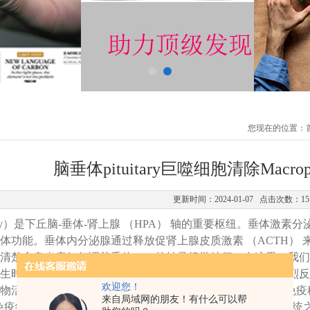
您现在的位置：
脑垂体pituitary巨噬细胞清除Macropha
更新时间：2024-01-07 点击次数：15
y
）是下丘脑-垂体-肾上腺 （HPA） 轴的重要枢纽。垂体激素分
体功能。垂体内分泌腺通过释放促肾上腺皮质激素 （ACTH）
清楚全身炎症如何调节垂体HPC的转录组学特征。在这里，我们对小
生时，所有主要的垂体HPC都以细胞类型特异性方式产生强烈
欢迎您！
物活性分子的产生和释放，包括皮质激素的 Nptx2，以调节免
来自局域网的朋友！有什么可以帮
与免疫细胞之间的通讯。总之，我们的研究揭示了垂体和免疫系