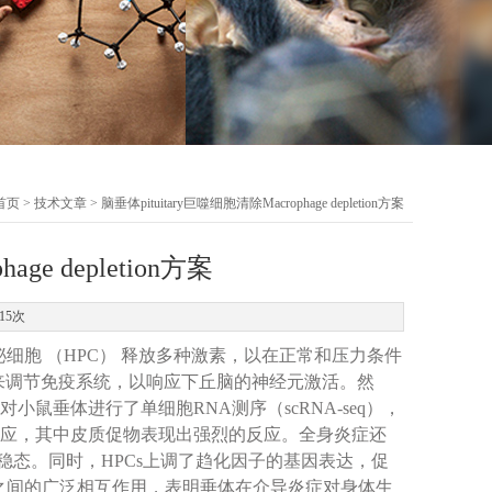
首页
>
技术文章
> 脑垂体pituitary巨噬细胞清除Macrophage depletion方案
ge depletion方案
15次
泌细胞 （HPC） 释放多种激素，以在正常和压力条件
 来调节免疫系统，以响应下丘脑的神经元激活。然
鼠垂体进行了单细胞RNA测序（scRNA-seq），
反应，其中皮质促物表现出
强烈
的反应。全身炎症还
疫稳态。同时，HPCs上调了趋化因子的基因表达，促
统之间的广泛相互作用，表明垂体在介导炎症对身体生