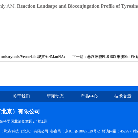
ohly AM.
Reaction Landsape and Bioconjugation Profile of Tyrosi
hemistrytools/Vectorlabs现货Ac4ManNAz
下一篇：
悬浮细胞PLB-985 细胞Shi-F
验
关于我们
新闻动态
产品中心
技术文章
（北京）有限公司
命科学园北清创意园2-4楼2层
权所有：靶点科技（北京）有限公司
备案号：京ICP备18027329号-2
总访问量：452997
站