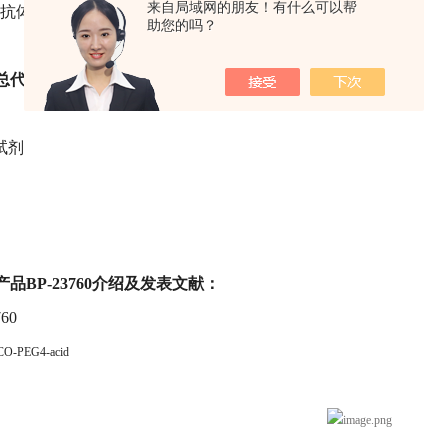
来自局域网的朋友！有什么可以帮
抗体-药物偶联(ADC)治疗、药物递送和诊断领域。
助您的吗？
arm总代理：靶点科技，提供的
主要产品线：
试剂
rm产品BP-23760介绍及发表文献：
60
O-PEG4-acid