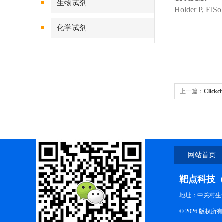
生物试剂
Holder P, ElS
化学试剂
特色耗材
精品仪器
上一篇：
Clickc
技术服务
货号1084-25
网站首页
靶点科技
地址：中关村生
© 2026 版