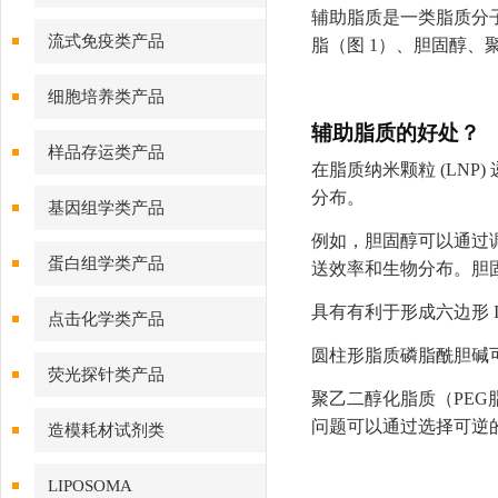
辅助脂质是一类
脂质分
流式免疫类产品
脂（图 1）、胆固醇、
细胞培养类产品
辅助脂质的好处？
样品存运类产品
在脂质纳米颗粒 (LNP
分布。
基因组学类产品
例如，
胆固醇
可以通过
蛋白组学类产品
送效率和生物分布。
胆
具有有利于形成六边形 
点击化学类产品
圆柱形脂质
磷脂酰胆碱
荧光探针类产品
聚乙二醇化脂质
（PE
问题可以通过选择可逆
造模耗材试剂类
LIPOSOMA