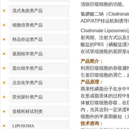
清除巨噬细胞的功能。
流式免疫类产品
氯膦酸二钠（Clodr
ADP/ATP转运机制诱
细胞培养类产品
Clodronate L
射周期、注射方式以及实验
样品存运类产品
酸盐的PBS（磷酸盐缓
在试管或烧瓶的底部形
基因组学类产品
产品简介：
利用巨噬细胞的吞噬属性
蛋白组学类产品
引发巨噬细胞的凋亡，
产品原理：
点击化学类产品
两亲性磷脂分子在水中
在形成脂质体的过程中
荧光探针类产品
体被巨噬细胞吞噬，在
内，当其达到一定浓度
造模耗材试剂类
细胞外的半衰期极短（大
技术咨询：
LIPOSOMA