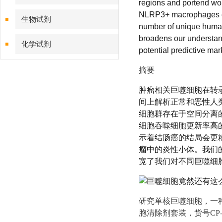
regions and portend wo
NLRP3+ macrophages co-l
生物试剂
number of unique human
broadens our understand
化学试剂
potential predictive ma
特色耗材
摘要
肿瘤相关巨噬细胞在转
精品仪器
间上解析正常和恶性人
细胞群存在于空间分离的
技术服务
细胞吞噬细胞更新率高的
示着结肠癌的结局会更糟
瘤中的炎性小体。我们
宽了我们对不同巨噬细
研究单核巨噬细胞，一种重要
胞清除剂套装，货号CP-00