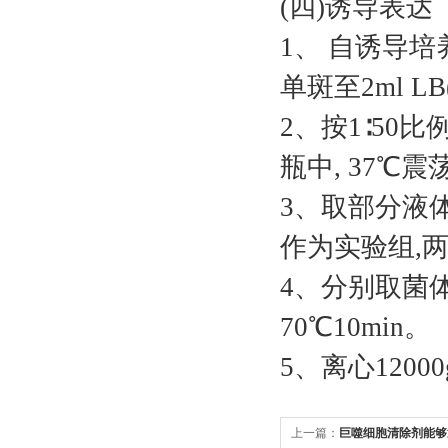
(四)诱导表达
1、 自诱导培养基
单斑至2ml LB
2、按1∶50比
瓶中, 37℃震荡
3、取部分液体
作为实验组,两
4、分别取菌体1m
70℃10min。
5、离心1200
上一篇：
巨噬细胞清除剂能够