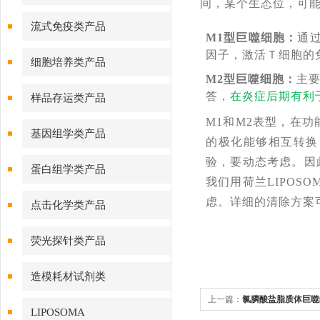
间，某个生态位，可
流式免疫类产品
M1型巨噬细胞
：
通过
因子，激活Ｔ细胞的
细胞培养类产品
M2型巨噬细胞
：
主要
答，
在炎症后期有利
样品存运类产品
M1和M2表型，在
基因组学类产品
的极化能够相互转换
验，要动态考虑。因
蛋白组学类产品
我们用荷兰LIPOSOM
虑。详细的清除方案
点击化学类产品
荧光探针类产品
造模耗材试剂类
上一篇：
氯膦酸盐脂质体巨噬
LIPOSOMA