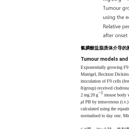
氯膦酸盐脂质体介导的
Tumour models an
Exponentially growing F9 
Matrigel, Beckton Dickinso
inoculation of F9 cells (f
8/group) received clodrona
−1
2 mg 20 g
mouse body we
μ
l PB by intravenous (i.v.
calculated using the equat
normalised to day one. Mic