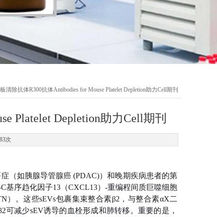
板清除抗体R300抗体Antibodies for Mouse Platelet Depletion助力Cell期刊
 Platelet Depletion助力Cell期刊
83次
（如胰腺导管腺癌 (PDAC)）和晚期疾病患者的第
基序趋化因子13（CXCL13）-重编程间质巨噬细胞
）。这些sEVs包裹集束整合素β2，与整合素αX二
素β2可减少sEV诱导的血栓形成和肺转移。重要的是，