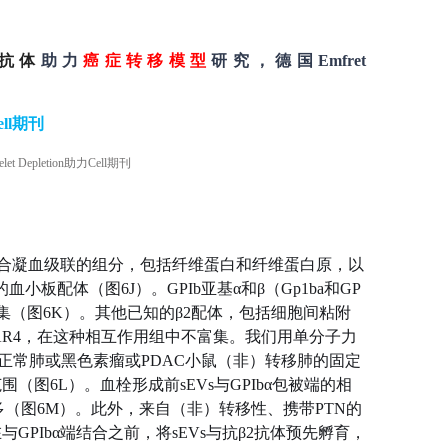
清除抗体
助力
癌症转移模型
研究，德国Emfret
ell期刊
2结合凝血级联的组分，包括纤维蛋白和纤维蛋白原，以
小板配体（图6J）。GPIb亚基α和β（Gp1ba和GP
著富集（图6K）。其他已知的β2配体，包括细胞间粘附
IIIa和凝血酶受体PAR4，在这种相互作用组中不富集。我们用单分子力
点，该方法计算了从正常肺或黑色素瘤或PDAC小鼠（非）转移肺的固定
图6L）。血栓形成前sEVs与GPIbα包被
端
的相
（图6M）。此外，来自（非）转移性、携带PTN的
GPIbα
端
结合之前，将sEVs与抗β2抗体预先孵育，