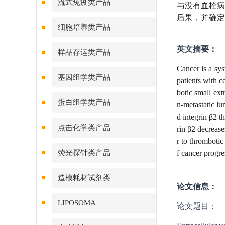
流式免疫类产品
与没有血栓病
后果，并确定
细胞培养类产品
英文摘要：
样品存运类产品
Cancer is a sy
基因组学类产品
patients with 
botic small ex
蛋白组学类产品
n-metastatic l
d integrin β2 t
点击化学类产品
rin β2 decreas
r to thromboti
荧光探针类产品
f cancer progre
造模耗材试剂类
论文信息：
LIPOSOMA
论文题目：