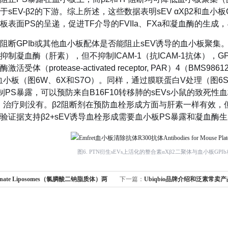
于sEV-β2的下游。综上所述，这些数据表明sEV αXβ2和血
板表面PS的呈递，促进TF介导的FVIIa、FXa和凝血酶的生
阻断GPIb或其他血小板配体是否能阻止sEV诱导的血小板聚集
制凝血酶（肝素），但不抑制ICAM-1（抗ICAM-1抗体），GPIIb/I
活受体（protease-activated receptor, PAR）4（
集血小板（图6W、6X和S7O）。同样，通过膜联蛋白V处理（图6
PS暴露，可以预防来自B16F10转移肺的sEVs小鼠的致死性血栓形成和血
制剂）治疗则没有。β2阻断剂在预防血栓形成方面与肝素一样有效，
验证据支持β2+sEV诱导血栓形成需要血小板PS暴露和凝血酶生
图6. PTN衍生sEVs上活化的整合素αXβ2二聚体与血小板G
ronate Liposomes（氯膦酸二钠脂质体）两
下一篇：
Ubiqbio品牌介绍和泛素常卖
eek回答