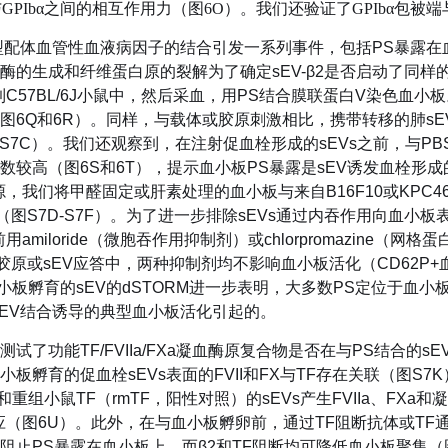
与GPIbα之间的相互作用力（图6O）。我们还验证了GPIbα包被
端
典型配体血管性血液病因子的结合引发一系列事件，包括PS暴露在血小板
酶的生成和纤维蛋白原的裂解为了确定sEV-β2是否启动了同样的
到C57BL/6J小鼠中，然后采血，用PS结合膜联蛋白V染色血小
图6Q和6R）。同样，与载体或胶原刺激相比，携带转移的肺s
和S7C）。我们还观察到，在注射促血栓形成的sEVs之前，与
数较高（图6S和6T），提示血小板PS暴露是sEV诱发血栓形成
源，我们将甲醛固定或肝素处理的血小板与来自B16F10或KPC4
（图S7D-S7F）。为了进一步排除sEVs通过内吞作用向血小
前用amiloride（微胞吞作用抑制剂）或chlorpromazine（
的胶原或sEV应答中，两种抑制剂均不影响血小板活化（CD62P+
血小板孵育的sEV的dSTORM进一步表明，大多数PS定位于血小
sEV结合诱导的典型血小板活化引起的。
试了功能TF/FVIIa/FXa凝血酶原复合物是否在与PS结合的s
小板孵育的促血栓sEVs表面的FVII和FX与TF存在关联（图S
和重组小鼠TF（rmTF，阳性对照）的sEVs产生FVIIa、FX
应（图6U）。此外，在与血小板孵卵前，通过TF阻断抗体或TF通路抑
阻止PS暴露在血小板上，而β2和TF阻断均可降低血小板聚集（图S