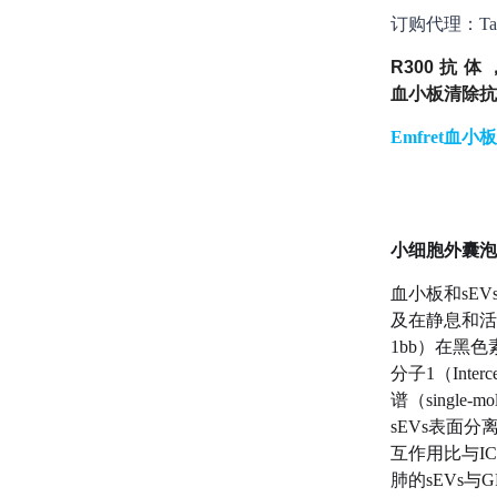
订购代理：Targ
R300抗体，A
血小板清除抗
Emfret血小板清
小细胞外囊泡
血小板和sE
及在静息和活化
1bb）在黑
分子1（Inter
谱（single
sEVs表面
互作用比与I
肺的sEVs与G