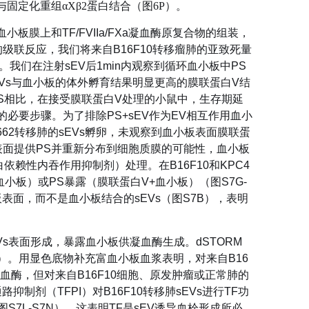
与固定化重组αXβ2蛋白结合（图6P）。
膜上和TF/FVIIa/FXa凝血酶原复合物的组装，
级联反应，我们将来自B16F10转移瘤肺的亚致死量
板。我们在注射sEV后1min内观察到循环血小板中PS
EVs与血小板的体外孵育结果明显更高的膜联蛋白V结
PBS相比，在接受膜联蛋白V处理的小鼠中，生存期延
的必要步骤。为了排除PS+sEV作为EV相互作用血小
662转移肺的sEVs孵卵，未观察到血小板表面膜联蛋
板表面提供PS并重新分布到细胞质膜的可能性，血小板
网格蛋白依赖性内吞作用抑制剂）处理。在B16F10和KPC4
血小板）或PS暴露（膜联蛋白V+血小板）（图S7G-
板表面，而不是血小板结合的sEVs（图S7B），表明
EVs表面形成，暴露血小板供凝血酶生成。dSTORM
7K）。用显色底物补充富血小板血浆表明，对来自B16
a和凝血酶，但对来自B16F10细胞、原发肿瘤或正常肺的
制剂（TFPI）对B16F10转移肺sEVs进行TF功
7L-S7N）。这表明TF是sEV诱导血栓形成所必