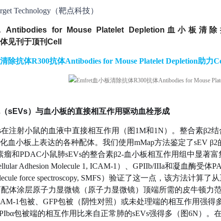
et Technology（靶点科技）
ntibodies for Mouse Platelet Depletion血小板
体见刊于顶刊Cell
除抗体R300抗体Antibodies for Mouse Platelet Depletion助力C
（
sEVs
）
与血小板的直接相互作用驱动血栓形成
Vs在注射小鼠的血液中直接相互作用（图1M和1N）。整合素β
血小板上表达的各种配体。我们使用mMap方法鉴定了sEV β2的血
色素瘤和PDAC小鼠肺sEVs的整合素β2-血小板相互作用组中显
cellular Adhesion Molecule 1, ICAM-1）、GPIIb/
-molecule force spectroscopy, SMFS）验证了这一
分离配体涂层原子力显微镜（原子力显微镜）顶端所需的皮牛顿力范围（
CAM-1包被、GFP包被（阴性对照）或未处理
端
的相互作用强得多
PIbα包被
端
的相互作用比来自正常肺的sEVs强得多（图6N）。在与