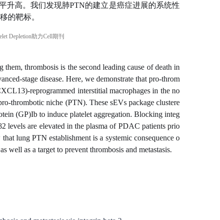
水平升高。我们发现肺PTN的建立是癌症进展的系统性
转移的靶标。
 them, thrombosis is the second leading cause of death in
vanced-stage disease. Here, we demonstrate that pro-throm
(CXCL13)-reprogrammed interstitial macrophages in the no
e pro-thrombotic niche (PTN). These sEVs package clustere
otein (GP)Ib to induce platelet aggregation. Blocking integ
2 levels are elevated in the plasma of PDAC patients prio
w that lung PTN establishment is a systemic consequence o
s well as a target to prevent thrombosis and metastasis.