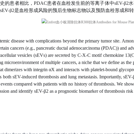
史的患者相比，PDAC患者在血栓发生前的等离子体中sEV-β2
sEV-β2是血栓形成风险的预后生物标志物以及预防血栓形成和
stemic disease with complications beyond the primary tumor site. Among
certain cancers (e.g., pancreatic ductal adenocarcinoma (PDAC)) and ad
tracellular vesicles (sEVs) are secreted by C-X-C motif chemokine 13
ung microenvironment of multiple cancers, a niche that we define as th
hat dimerizes with integrin αX and interacts with platelet-bound glycopr
es both sEV-induced thrombosis and lung metastasis. Importantly, sEV-β
c events compared with patients with no history of thrombosis. We sho
ssion and identify sEV-β2 as a prognostic biomarker of thrombosis risk a