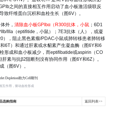
小板GPIb之间的直接相互作用启动了血小板激活级联反
成，导致纤维蛋白沉积和血栓生长（图6V）。
。体外，
清除血小板GPIbα（R300抗体
，小鼠
；6D1
IIa（eptifitide，小鼠）；7E3抗体（人），或凝
BMS986120），阻止黑色素瘤/PDAC小鼠或肺转移患者肺转移
S和6T）和通过肝素或水貂素产生凝血酶（图6Y和6
小板减少，而eptifibatide或aspirin（CO
但肝素与抗β2阻断剂没有协同作用（图6Y和6Z）。
成（图6V）。
PIb相互作用，驱动血栓形成
产品选购指南
返回列表>>