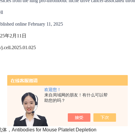
esicles from the lung pro-thrombotic niche drive cancer-associated throm
ll
ed online February 11, 2025
25年2月11日
.cell.2025.01.025
欢迎您！
来自局域网的朋友！有什么可以帮
助您的吗？
ntibodies for Mouse Platelet Depletion