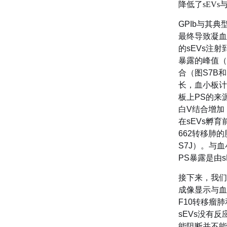
降低了sEVs
GPIb与其
最终导致凝血
的sEVs注射
暴露的峰值（
合（图S7B
长，血小板计
板上PS的来
白V结合增加
在sEVs孵育
662转移肺
S7J）。与
PS暴露是由
接下来，我们测
成像显示与血
F10转移瘤肺
sEVs没有反
能阻断并不能