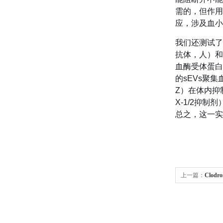
需的，但作用
应，涉及血小
我们还测试了
抗体，人）和抑
血酶受体蛋白酶激
的sEVs聚
Z）在体内抑制
X-1/2抑
总之，这一实
上一篇：
Clod
关键词的Deeps