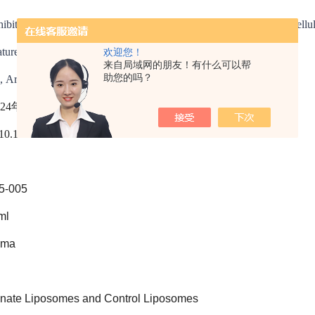
hibition of neutrophil swarming by type I interferon promotes intracellul
ture Communications 
欢迎您！
来自局域网的朋友！有什么可以帮
助您的吗？
icle number: 8663 (2024)
24年10月7日
/10.1038/s41467-024-53060-4
-005
ml
oma
te Liposomes and Control Liposomes