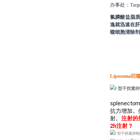
办事处：Targe
氯膦酸盐脂质
逸就迅速在
噬细胞清除剂Clo
Liposoma
splenecto
抗力增加。使用
射。
注射的
2h注射？