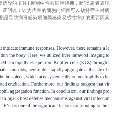
的 IFN-I 抑制中性粒细胞蜂拥，新冠 患者表现
证明以 LM 为代表的细胞内细菌可以劫持宿主对病
集受损是导致病毒感染后细菌感染易感性增加的重要因素
it intricate immune responses. However, there remains a la
in the body. Here, we utilized liver intravital imaging to
t LM can rapidly escape from Kupffer cells (KCs) through l
c sinusoids, neutrophils rapidly aggregate at the site of i
n the spleen, which acts systemically on neutrophils to ha
d eradication. Furthermore, our findings suggest that vir
phil aggregation function. In conclusion, our findings pro
can hijack host defense mechanisms against viral infection
N-I is one of the significant factors contributing to the i