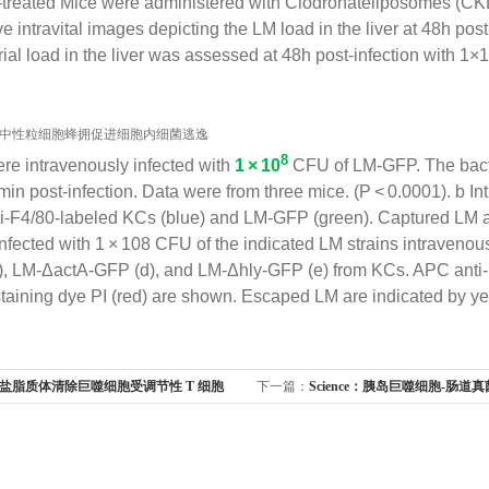
treated Mice were administered with Clodronateliposomes (CKLL
e intravital images depicting the LM load in the liver at 48h p
rial load in the liver was assessed at 48h post-infection wit
8
re intravenously infected with
1 × 10
CFU of LM-GFP. The bacter
in post-infection. Data were from three mice. (P < 0.0001). b In
ti-F4/80-labeled KCs (blue) and LM-GFP (green). Captured LM ar
nfected with 1 × 108 CFU of the indicated LM strains intraveno
, LM-ΔactA-GFP (d), and LM-Δhly-GFP (e) from KCs. APC anti-F
staining dye PI (red) are shown. Escaped LM are indicated by ye
盐脂质体清除巨噬细胞受调节性 T 细胞
下一篇：
Science：胰岛巨噬细胞-肠道
调节来组织修复和再生
发育