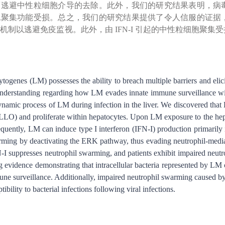
逃避中性粒细胞介导的去除。此外，我们的研究结果表明，病毒诱导
聚集功能受损。总之，我们的研究结果提供了令人信服的证据，
机制以逃避免疫监视。此外，由 IFN-I 引起的中性粒细胞聚
togenes (LM) possesses the ability to breach multiple barriers and elic
 understanding regarding how LM evades innate immune surveillance with
dynamic process of LM during infection in the liver. We discovered tha
(LLO) and proliferate within hepatocytes. Upon LM exposure to the hepati
quently, LM can induce type I interferon (IFN-I) production primarily i
rming by deactivating the ERK pathway, thus evading neutrophil-mediate
I suppresses neutrophil swarming, and patients exhibit impaired neutro
 evidence demonstrating that intracellular bacteria represented by LM 
ne surveillance. Additionally, impaired neutrophil swarming caused by IF
ibility to bacterial infections following viral infections.