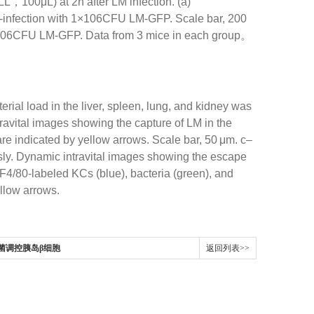
，100μL) at 2h after LM infection. (a)
ost-infection with 1×106CFU LM-GFP. Scale bar, 200
h 1×106CFU LM-GFP. Data from 3 mice in each group。
ial load in the liver, spleen, lung, and kidney was
travital images showing the capture of LM in the
e indicated by yellow arrows. Scale bar, 50 μm. c–
usly. Dynamic intravital images showing the escape
4/80-labeled KCs (blue), bacteria (green), and
llow arrows.
真菌调控胰岛β细胞
返回列表>>