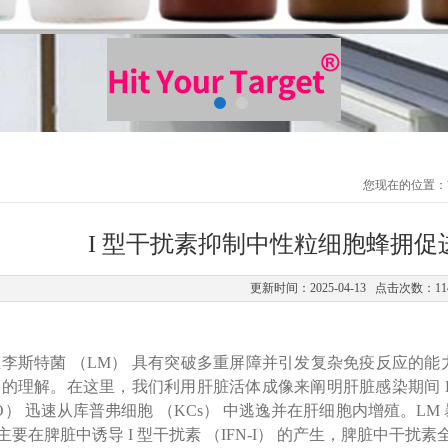
您现在的位置：
I 型干扰素抑制中性粒细胞蜂拥
更新时间：2025-04-13 点击次数：11
李斯特菌 （LM） 具有突破多重屏障并引发复杂免疫反应的能
的理解。在这里，我们利用肝脏活体成像来阐明肝脏感染期间 L
LLO） 迅速从库普弗细胞 （KCs） 中逃逸并在肝细胞内增殖。
主要在脾脏中诱导 I 型干扰素 （IFN-I） 的产生，脾脏中干扰