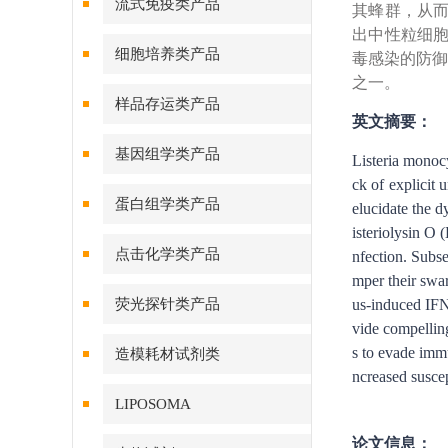
流式免疫类产品
其蜂群，从而
出中性粒细胞
细胞培养类产品
毒感染的防御
之一。
样品存运类产品
英文摘要：
基因组学类产品
Listeria monocy
ck of explicit
蛋白组学类产品
elucidate the 
isteriolysin O 
点击化学类产品
nfection. Subse
mper their swa
荧光探针类产品
us-induced IFN-
vide compelling
s to evade immu
造模耗材试剂类
ncreased suscept
LIPOSOMA
论文信息：