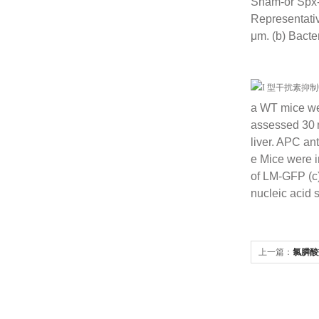
Sham-or Spx-
Representativ
μm. (b) Bacte
a WT mice we
assessed 30 m
liver. APC an
e Mice were i
of LM-GFP (c)
nucleic acid 
上一篇：
氯膦酸
（Tregs） 