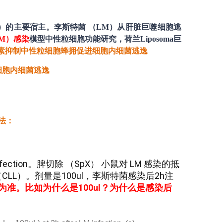
M）的主要宿主
。
李斯特菌 （LM）从肝脏巨噬细胞逃
M）
感染
模型中性粒
细胞
功能研究，荷兰Liposoma巨
扰素抑制中性粒细胞蜂拥促进细胞内细菌逃逸
方法：
 to LM infection。脾切除 （SpX） 小鼠对 LM 感染的抵
es（CLL）。剂量是100ul，李斯特菌感染后2h注
准。比如为什么是100ul？为什么是感染后