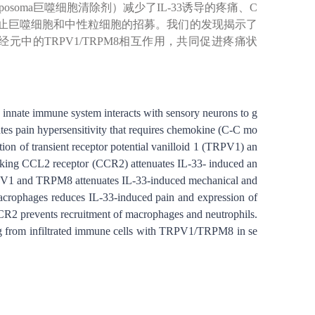
oma巨噬细胞清除剂）减少了IL-33诱导的疼痛、C
可防止巨噬细胞和中性粒细胞的招募。我们的发现揭示了
经元中的TRPV1/TRPM8相互作用，共同促进疼痛状
w innate immune system interacts with sensory neurons to g
ates pain hypersensitivity that requires chemokine (C-C mo
tion of transient receptor potential vanilloid 1 (TRPV1) an
ocking CCL2 receptor (CCR2) attenuates IL-33- induced an
RPV1 and TRPM8 attenuates IL-33-induced mechanical and
 macrophages reduces IL-33-induced pain and expression of
CR2 prevents recruitment of macrophages and neutrophils.
g from infiltrated immune cells with TRPV1/TRPM8 in se