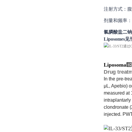
注射方式：腹
剂量和频率：
氯膦酸盐二钠
Liposomes
Liposom
Drug treat
In the pre-tr
μL, Apebio) o
measured at 1
intraplantarl
clondronate (
injected. PWT