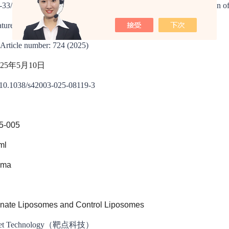
-33/ST2 drives inflammatory pain via CCL2 signaling and activatio
e Communications 
cle number: 724 (2025)
25年5月10日
/10.1038/s42003-025-08119-3
-005
ml
oma
te Liposomes and Control Liposomes
t Technology（靶点科技）