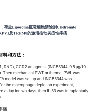
Liposoma巨噬细胞清除剂Clodronate
和TRPV1及TRPM8的激活推动炎症性疼痛
体的材料和方法：
0041, R&D), CCR2 antagonist (INCB3344, 0.5 μg/10
tion. Then mechanical PWT or thermal PWL was
dy, CFA model was set up and INCB3344 was
. For the macrophage depletion experiment,
 a day for two days, then IL-33 was intraplantarly
.