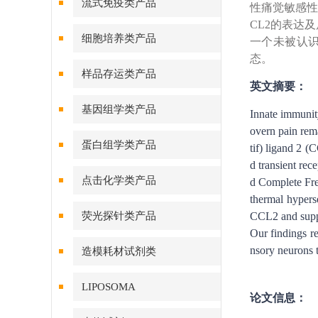
流式免疫类产品
性痛觉敏感性
CL2的表达
细胞培养类产品
一个未被认识
态。
样品存运类产品
英文摘要：
基因组学类产品
Innate immunity
overn pain rema
蛋白组学类产品
tif) ligand 2 (
d transient re
点击化学类产品
d Complete Fr
thermal hypers
荧光探针类产品
CCL2 and suppr
Our findings r
nsory neurons to
造模耗材试剂类
LIPOSOMA
论文信息：