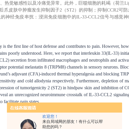
、热觉敏感性以及冷痛觉异常。此外，巨噬细胞的耗竭（荷兰Lipos
及后爪皮肤中肿瘤发生抑制因子2（ST2）的抑制；抑制CCR2
的神经免疫串扰：浸润免疫细胞中的IL-33-CCL2信号与感觉神
 is the first line of host defense and contributes to pain. However, ho
ins poorly understood. Here, we report that interleukin 33(IL-33) initi
CCL2) secretion from infiltrated macrophages and neutrophils and activa
ceptor potential melastatin 8 (TRPM8) channels in sensory neurons. Bl
eund’s adjuvant (CFA)-induced thermal hyperalgesia and blocking T
ensitivity and cold allodynia respectively. Furthermore, depletion of
ession of tumorigenicity 2 (ST2) in hindpaw skin and inhibition of C
eveal an unrecognized neuroimmune crosstalk of IL-33-CCL2 signalin
 facilitate pain states.
欢迎您！
来自局域网的朋友！有什么可以帮
助您的吗？