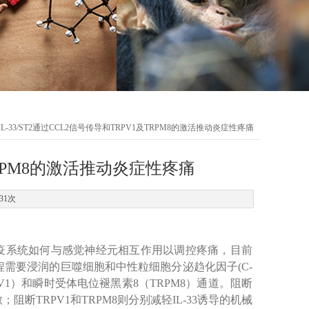
 IL-33/ST2通过CCL2信号传导和TRPV1及TRPM8的激活推动炎症性疼痛
及TRPM8的激活推动炎症性疼痛
31次
疫系统如何与感觉神经元相互作用以调控疼痛，目前
程需要浸润的巨噬细胞和中性粒细胞分泌趋化因子(C-
V1）和瞬时受体电位褪黑素8（TRPM8）通道。阻断
；阻断TRPV1和TRPM8则分别减轻IL-33诱导的机械