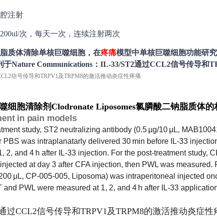
腔注射
200ul/次，每天一次，连续注射两次
脂质体清除单核巨噬细胞，在
疼痛
模型中单核巨噬细胞功能研究，荷兰
见刊于
Nature Communications
：IL-33/ST2通过CCL2信号传导
a巨噬细胞清除剂Clodronate Liposomes氯膦酸二钠脂质
ment in pain models
eatment study, ST2 neutralizing antibody (0.5 μg/10 μL, MAB1
r PBS was intraplanatarly delivered 30 min before IL-33 injec
, 2, and 4 h after IL-33 injection. For the post-treatment stu
y injected at day 3 after CFA injection, then PWL was measured
200 μL, CP-005-005, Liposoma) was intraperitoneal injected once
 and PWL were measured at 1, 2, and 4 h after IL-33 application