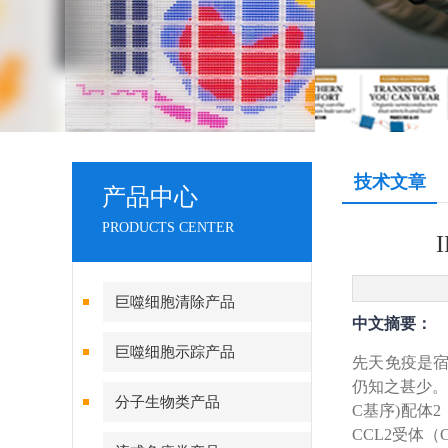
技术文章
产品中心
PRODUCTS CENTER
巨噬细胞清除产品
中文摘要：
巨噬细胞示踪产品
先天免疫是
仍知之甚少。
分子生物类产品
C基序)配体
CCL2受体（