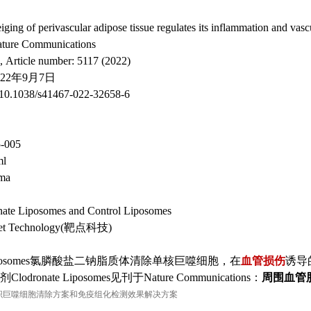
f perivascular adipose tissue regulates its inflammation and vasc
e Communications
icle number: 5117 (2022)
22年9月7日
10.1038/s41467-022-32658-6
-005
l
ma
e Liposomes and Control Liposomes
 Technology(靶点科技)
teLiposomes氯膦酸盐二钠脂质体清除单核巨噬细胞，在
血管损伤
诱导
dronate Liposomes见刊于Nature Communications：
周围血管