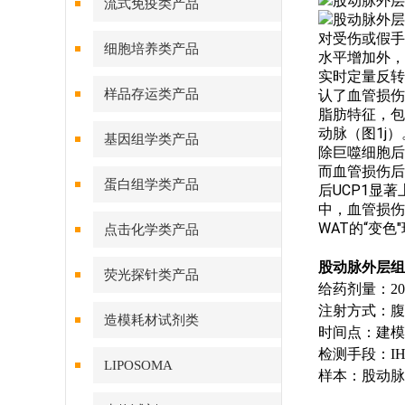
流式免疫类产品
对受伤或假手
细胞培养类产品
水平增加外，血
实时定量反转
样品存运类产品
认了血管损伤
脂肪特征，包
动脉（图1j
基因组学类产品
除巨噬细胞后，
而血管损伤后
蛋白组学类产品
后UCP1显
中，血管损伤
WAT的“变色
点击化学类产品
股动脉外层组
荧光探针类产品
给药剂量：200
注射方式：腹
造模耗材试剂类
时间点：建模当
检测手段：IH
LIPOSOMA
样本：股动脉