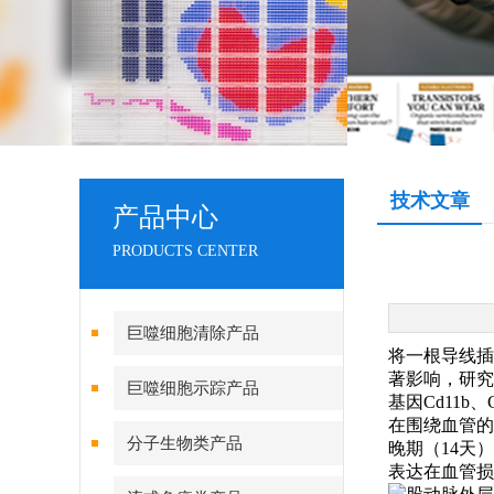
技术文章
产品中心
PRODUCTS CENTER
巨噬细胞清除产品
将一根导线插
著影响，研究
巨噬细胞示踪产品
基因Cd11b
在围绕血管的
分子生物类产品
晚期（14天）
表达在血管损