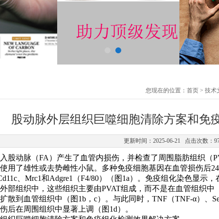
您现在的位置：
首页
>
技术
股动脉外层组织巨噬细胞清除方案和免
更新时间：2025-06-21 点击次数：9
入股动脉（FA）产生了血管内损伤，并检查了周围脂肪组织（P
使用了雄性或去势雌性小鼠。多种免疫细胞基因在血管损伤后24
、Cd11c、Mrc1和Adgre1（F4/80）（图1a）。免疫组化染色
外部组织中，这些组织主要由PVAT组成，而不是在血管组织中（图
扩散到血管组织中（图1b，c）。与此同时，TNF（TNF-α）、Serpi
伤后在周围组织中显著上调（图1d）。