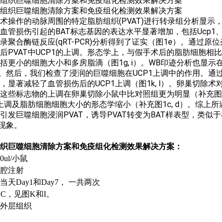
术操作的动脉周围的特定脂肪组织(PVAT)进行转录组分析显
管损伤引起的BAT标志基因的表达水平显著增加，包括Ucp1、Cidea、C
录聚合酶链反应(qRT-PCR)分析得到了证实（图1e）。通过原位
后PVAT中UCP1的上调。形态学上，与假手术后的脂肪细胞相比
括更小的细胞大小和多房脂滴（图1g, i）。WB印迹分析也显示
）。然后，我们检查了浸润的巨噬细胞在UCP1上调中的作用。通过
显著减轻了血管损伤后的UCP1上调（图1k, l）。卵巢切除术对B
这些标志物的上调在卵巢切除小鼠中比对照组更为明显（补充图
著上调及脂肪细胞细胞大小的形态学缩小（补充图1c, d）。综
引发巨噬细胞浸润PVAT，诱导PVAT转变为BAT样表型，类似
"现象。
织巨噬细胞清除方案和免疫组化检测效果解决方案：
ul/小鼠
腔注射
天Day1和Day7， 一共两次
C，见图K和I。
外层组织