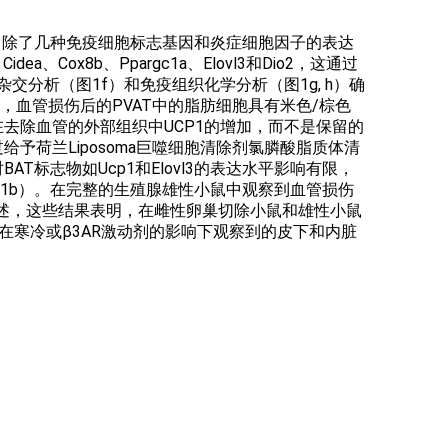
示，除了几种免疫细胞标志基因和炎症细胞因子的表达
ox8b、Ppargc1a、Elovl3和Dio2，这通过
杂交分析（图1f）和免疫组织化学分析（图1g, h）确
，血管损伤后的PVAT中的脂肪细胞具有米色/棕色
在去除血管的外部组织中UCP1的增加，而不是保留的
给予荷兰Liposoma巨噬细胞清除剂氯膦酸脂质体清
AT标志物如Ucp1和Elovl3的表达水平影响有限，
1b）。在完整的生殖腺雄性小鼠中观察到血管损伤
上所述，这些结果表明，在雌性卵巢切除小鼠和雄性小鼠
于在寒冷或β3AR激动剂的影响下观察到的皮下和内脏