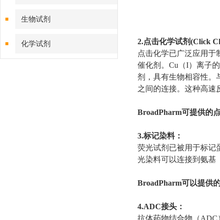
生物试剂
2.点击化学试剂(Click Ch
化学试剂
点击化学已广泛应用于制药
催化剂。Cu（I）离子的毒性
特色耗材
剂，具有生物相容性。与末
之间的连接。这种高速
精品仪器
BroadPharm可提
技术服务
3.标记染料：
荧光试剂已被用于标记
光染料可以连接到氨基
BroadPharm可以提
4.ADC接头：
抗体药物结合物（AD