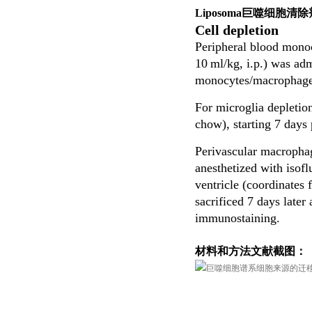
Liposoma巨噬细胞清除
Cell depletion
Peripheral blood monoc
10 ml/kg, i.p.) was ad
monocytes/macrophages 
For microglia depleti
chow), starting 7 days
Perivascular macropha
anesthetized with isofl
ventricle (coordinates
sacrificed 7 days later
immunostaining.
材料和方法文献截图：