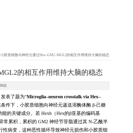
e》：小胶质细胞与神经元通过Hex–GM2–MGL2的相互作用维持大脑的稳态
2–MGL2的相互作用维持大脑的稳态
06次
04）发表了题为“
Microglia–neuron crosstalk via Hex–
条件下，小胶质细胞向神经元递送溶酶体酶 β-己糖
能的关键成分。若 Hexb（Hex的β亚基的编码基
式异常累积，累积的 GM2 神经节苷脂通过其 N-乙酰半
经退行性病变，这种恶性循环导致神经元损伤和小胶质细