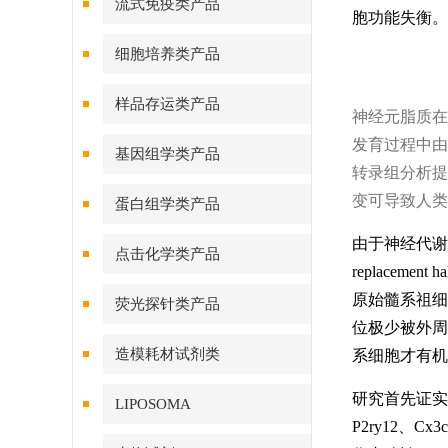
流式免疫类产品
胞功能失衡
。
细胞培养类产品
样品存运类产品
神经元脂质在
发育过程中由
基因组学类产品
转录组分析提
变可导致人类
蛋白组学类产品
由于神经代谢紊
点击化学类产品
replacemen
原始髓系祖细
荧光探针类产品
位极少被外周
造模耗材试剂类
系细胞才有机
研究首先证实
LIPOSOMA
P2ry12、C