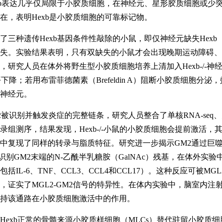
xb表达几乎仅局限于小胶质细胞，在神经元、星形胶质细胞或少
在，表明Hexb是小胶质细胞的可靠标记物。
三种遗传Hexb基因条件性敲除的小鼠，即仅神经元缺失Hexb（Nes-
失。实验结果表明，只有双缺失的小鼠才会出现晚期运动障碍、
，研究人员在体外将野生型小胶质细胞培养上清加入Hexb-/-神
平下降；若用布雷菲德菌素（Brefeldin A）阻断小胶质细胞
神经元。
被识别并触发炎症的完整链条，研究人员整合了单核RNA-seq、空间
录组测序，结果发现，Hexb-/-小鼠的小胶质细胞会提前激活，其
中复现了同样的转录与脂质特征。研究进一步揭示GM2通过巨噬
2识别GM2末端的N-乙酰半乳糖胺（GalNAc）残基，在体外
括IL-6、TNF、CCL3、CCL4和CCL17）。这种反应可被MG
，证实了MGL2-GM2信号的特异性。在体内实验中，脑室内注射
持该通路在小胶质细胞激活中的作用。
Hexb正常的骨髓来源小胶质样细胞（MLCs）替代驻留小胶质细