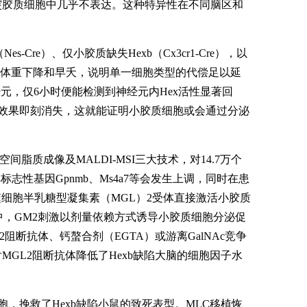
突胶质细胞中几乎不表达。这种特异性在不同脑区和
Cre）、仅小胶质缺失Hexb（Cx3cr1-Cre），以
体重下降和早夭，说明单一细胞类型的代偿足以延
经元，仅6小时便能检测到神经元内Hex活性显著回
分泌，效果即刻消失，这就能证明小胶质细胞或会通过分泌
脂质成像及MALDI-MSI三大技术，对14.7万个
标志性基因Gpnmb、Ms4a7等会发生上调，同时在患
细胞半乳糖型凝集素（MGL）2受体直接激活小胶质
实验中，GM2刺激以剂量依赖方式诱导小胶质细胞分泌促
L2阻断抗体、钙螯合剂（EGTA）或游离GalNAc竞争
MGL2阻断抗体降低了Hexb缺陷大脑的细胞因子水
胞，挽救了Hexb缺陷小鼠的致死表型。MLC移植恢