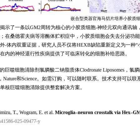
嵌合型类器官海马切片培养小胶质
揭示了一条以GM2周转为核心的小胶质细胞-神经元双向通讯轴
；在桑德霍夫病等溶酶体贮积症中，小胶质细胞会失去分泌功能，
外-体内双重证据，研究人员不仅将HEXB缺陷重新定义为一种
在内的神经退行性疾病提供了可临床转化的细胞补给思路。
oma的巨噬细胞清除剂氯膦酸二钠脂质体Clodronate Liposo
，Nature和Science。如需订购，可以随时联系。技术支持可以联系大
单核巨噬细胞清除提供整套解决方案。
imizu, T., Wogram, E. et al.
Microglia–neuron crosstalk via Hex–G
s41586-025-09477-y