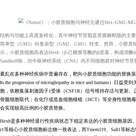
结构与功能上高度多样化，其中神经节苷脂是质膜糖鞘脂的主要
简单型（GM3）向复杂型（GM2、GM1）转变。然而，小胶
示，小胶质细胞高表达Hexb（β-己糖胺苷酶的β亚基，构成溶酶
Sandhoff病，但中枢神经系统（CNS）内不同细胞群对神经
乱在多种神经疾病中普遍存在，靶向小胶质细胞功能的替换策略（如2025年
t halts the progression of microgliopathy in mice
胞，依赖集落刺激因子1受体（CSF1R）信号维持存活与更新。
骨髓细胞取代；在化疗或造血细胞移植（HCT）等全身性细胞毒
会实现较高比例的小胶质替换。
Hexb是多种神经退行性疾病状态下稳定表达的小胶质细胞基因。单核R
x3cr1等核心小胶质细胞标志物一致表达，而Tmem119、Sall1等标