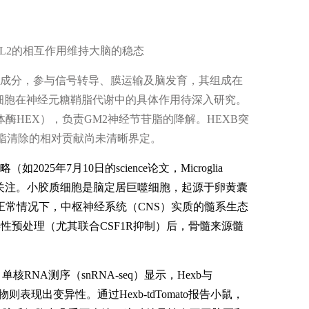
成分，参与信号转导、膜运输及脑发育，其组成在
质细胞在神经元糖鞘脂代谢中的具体作用待深入研究。
体酶HEX），负责GM2神经节苷脂的降解。HEXB突
节苷脂清除的相对贡献尚未清晰界定。
7月10日的science论文，Microglia
 and humans）日益受到关注。小胶质细胞是脑定居巨噬细胞，起源于卵黄囊
正常情况下，中枢神经系统（CNS）实质的髓系生态
性预处理（尤其联合CSF1R抑制）后，骨髓来源髓
NA测序（snRNA-seq）显示，Hexb与
志物则表现出变异性。通过Hexb-tdTomato报告小鼠，