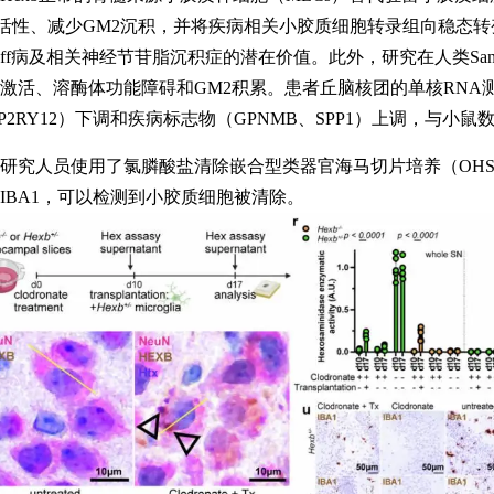
x活性、减少GM2沉积，并将疾病相关小胶质细胞转录组向稳态
dhoff病及相关神经节苷脂沉积症的潜在价值。此外，研究在人类Sa
激活、溶酶体功能障碍和GM2积累。患者丘脑核团的单核RNA
、P2RY12）下调和疾病标志物（GPNMB、SPP1）上调，与小
研究人员使用了氯膦酸盐清除嵌合型类器官海马切片培养（OHS
IBA1，可以检测到小胶质细胞被清除。