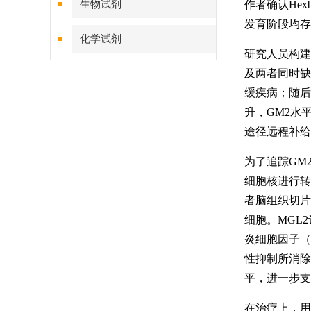
生物试剂
作者确认He
发育阶段均存
化学试剂
研究人员构建了
及两者同时缺
特色耗材
缓疾病；随后
精品仪器
升，GM2水
途径远程补给
技术服务
为了追踪GM2
细胞核进行转
者脑组织切片
细胞。MGL
炎细胞因子（包
性抑制所消除
平，进一步支
在治疗上，用