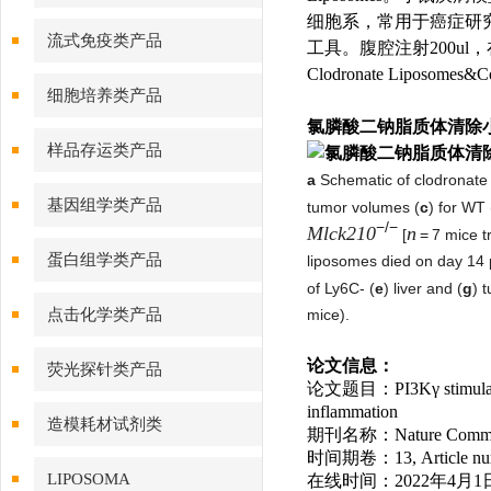
细胞系，常用于癌症研
流式免疫类产品
工具。腹腔注射200ul
Clodronate Liposomes&
细胞培养类产品
氯膦酸二钠脂质体清除
样品存运类产品
a
Schematic of clodronate 
基因组学类产品
tumor volumes (
c
) for WT 
−/−
Mlck210
n
[
= 7 mice t
蛋白组学类产品
liposomes died on day 14 p
of Ly6C- (
e
) liver and (
g
) 
点击化学类产品
mice).
论文信息：
荧光探针类产品
论文题目：PI3Kγ stimulates a 
inflammation
造模耗材试剂类
期刊名称：Nature Commun
时间期卷：13, Article numb
LIPOSOMA
在线时间：2022年4月1