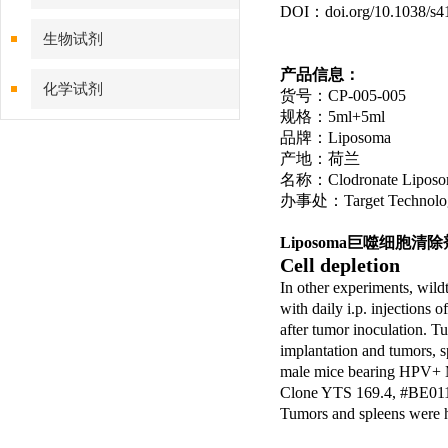
DOI：doi.org/10.1038/s4
生物试剂
产品信息：
化学试剂
货号：CP-005-005
规格：5ml+5ml
品牌：Liposoma
特色耗材
产地：荷兰
名称：Clodronate Liposom
精品仪器
办事处：Target Techno
技术服务
Liposoma巨噬细胞清除
Cell depletion
In other experiments, wi
with daily i.p. injections 
after tumor inoculation. T
implantation and tumors, 
male mice bearing HPV+ ME
Clone YTS 169.4, #BE0117)
Tumors and spleens were ha