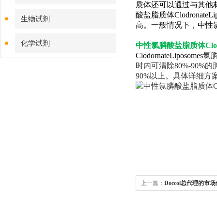
质体还可以通过与其他
酸盐脂质体Clodronat
生物试剂
高。一般情况下，中性氯膦酸盐
化学试剂
中性氯膦酸盐脂质体Clodro
ClodornateLiposomes
氯
时内可清除80%-90%的
特色耗材
90%以上。具体详细方
精品仪器
技术服务
上一篇：
Doccol总代理的市