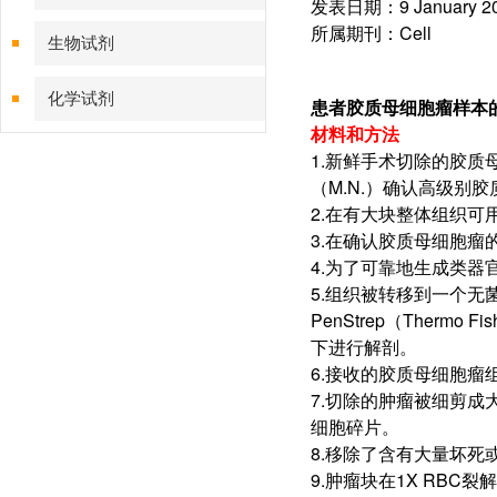
发表日期：9 January 2
所属期刊：Cell
生物试剂
化学试剂
患者胶质母细胞瘤样本的收集、解剖和
材料和方法
特色耗材
1.新鲜手术切除的胶
（M.N.）确认高级别
精品仪器
2.在有大块整体组织
3.在确认胶质母细胞瘤的初
4.为了可靠地生成类
技术服务
5.组织被转移到一个无菌玻璃盘
PenStrep（Thermo 
下进行解剖。
6.接收的胶质母细胞瘤组
7.切除的肿瘤被细剪成大约
细胞碎片。
8.移除了含有大量坏死
9.肿瘤块在1X RBC裂解