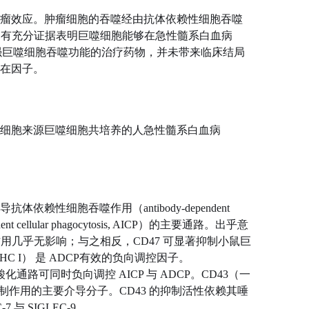
瘤效应。肿瘤细胞的吞噬经由抗体依赖性细胞吞噬
管已有充分证据表明巨噬细胞能够在急性髓系白血病
增强巨噬细胞吞噬功能的治疗药物，并未带来临床结局
在因子。
细胞来源巨噬细胞共培养的人急性髓系白血病
赖性细胞吞噬作用（antibody-dependent
ent cellular phagocytosis, AICP）的主要通路。出乎意
作用几乎无影响；与之相反，CD47 可显著抑制小鼠巨
 I） 是 ADCP有效的负向调控因子。
化通路可同时负向调控 AICP 与 ADCP。CD43（一
制作用的主要介导分子。CD43 的抑制活性依赖其唾
与 SIGLEC-9。