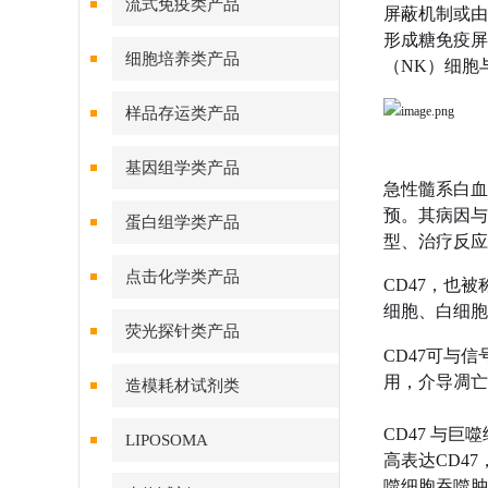
流式免疫类产品
屏蔽机制或由
形成糖免疫屏
细胞培养类产品
（NK）细胞
样品存运类产品
基因组学类产品
‌急性髓系白
预。其病因与
蛋白组学类产品
型、治疗反应
点击化学类产品
CD47，也被称
细胞、白细胞
荧光探针类产品
CD47可与信号调节
用，介导凋亡
造模耗材试剂类
CD47 与
LIPOSOMA
高表达CD4
噬细胞吞噬肿