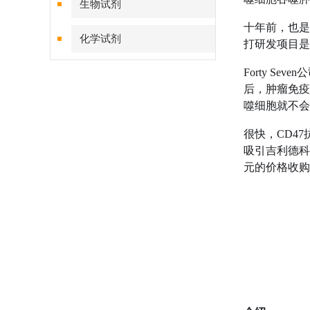
生物试剂
十年前，也是就
化学试剂
打研发项目是一种
Forty S
特色耗材
后，肿瘤免疫
噬细胞就不会
精品仪器
很快，CD4
技术服务
吸引吉利德科学（G
元的价格收购