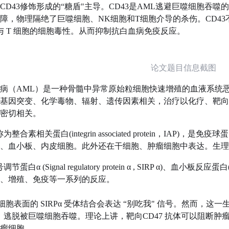
CD43修饰形成的“糖盾"主导。CD43是AML逃避巨噬细胞吞噬
障，物理隔绝了巨噬细胞、NK细胞和T细胞介导的杀伤。CD4
与 T 细胞的细胞毒性。从而抑制抗白血病免疫反应。
论文题目信息截图
血病（AML）‌是一种‌骨髓中异常原始粒细胞快速增殖‌的血液系统
‌基因突变、化学毒物、辐射、遗传因素‌相关，治疗以‌化疗、靶向
‌密切相关。
为整合素相关蛋白(integrin associated protein，I
、血小板、内皮细胞。此外还在干细胞、肿瘤细胞中表达。生理
蛋白α (Signal regulatory protein α , SIRP α)、血小板反应蛋白(
、增殖、免疫等一系列的反应。
巨噬细胞表面的 SIRPα 受体结合会表达 “别吃我" 信号。然而
7，逃脱被巨噬细胞吞噬。理论上讲，靶向CD47 抗体可以阻断肿瘤
瘤细胞。