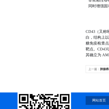
非依赖性吞噬
同时增强固
CD43（又称唾
白，结构上以
糖免疫检查点
靶点。CD4
其确立为 A
上一篇：
肺腺癌
网站首页