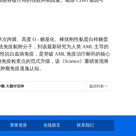
细胞吞噬作用的强效抑制因素。敲除 CD43 基因可
n）是I 型单次跨膜、高度 O - 糖基化、棒状刚性黏蛋白样糖蛋
统免疫黏附分子，到该最新研究为人类 AML 主导的
抗白血病免疫，是突破 AML 免疫治疗耐药的核心
免疫检查点的范式升级，该《Science》重磅发现将
血液肿瘤免疫逃逸认知。
肿瘤-大脑对话神
返回列表>>
荣誉资质
在线留言
联系我们