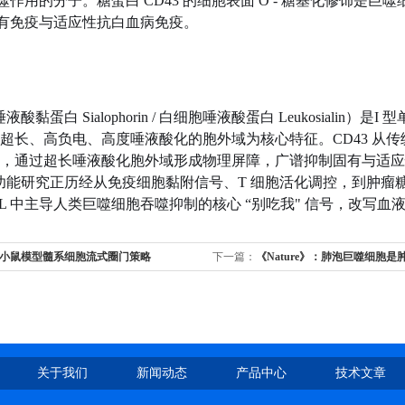
作用的分子。糖蛋白 CD43 的细胞表面 O - 糖基化修饰是巨噬
有免疫与适应性抗白血病免疫。
液酸黏蛋白 Sialophorin / 白细胞唾液酸蛋白 Leukosiali
超长、高负电、高度唾液酸化的胞外域为核心特征。CD43 从传
，通过超长唾液酸化胞外域形成物理屏障，广谱抑制固有与适应性
3功能研究正历经从免疫细胞黏附信号、T 细胞活化调控，到肿瘤糖
ML 中主导人类巨噬细胞吞噬抑制的核心 “别吃我" 信号，改写
小鼠模型髓系细胞流式圈门策略
下一篇：
《Nature》：肺泡巨噬细胞是
经免疫轴中的关键中介细胞
关于我们
新闻动态
产品中心
技术文章