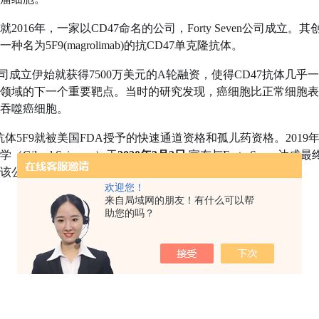
2016年，一家以CD47命名的公司，Forty Seven公司成立。其
名为5F9(magrolimab)的抗CD47单克隆抗体。
even公司成立伊始就获得7500万美元的A轮融资，使得CD47抗体几乎
领域的下一个重要靶点。当时的研究发现，癌细胞比正常细胞表达
吞噬癌细胞。
7抗体5F9就被美国FDA授予的快速通道资格和孤儿药资格。20
ilead Sciences）于
2020年3月2日
‌ 宣布与Forty Seve
该公司。
欢迎您！
来自局域网的朋友！有什么可以帮
助您的吗？
截图于吉利德