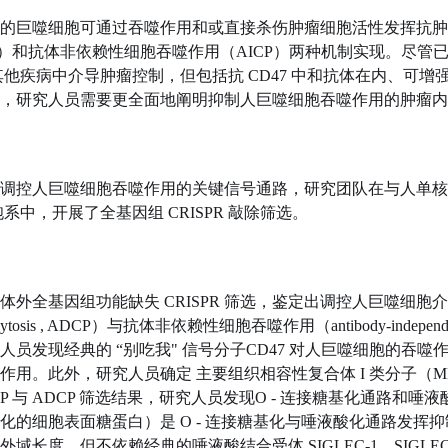
的巨噬细胞可通过吞噬作用和或直接杀伤肿瘤细胞活性发挥抗肿
P）和抗体非依赖性细胞吞噬作用（AICP）两种机制实现。尽
其他疾病中介导肿瘤控制，但包括抗 CD47 中和抗体在内、可
，研究人员需要更全面地阐明抑制人巨噬细胞吞噬作用的肿瘤内
调控人巨噬细胞吞噬作用的关键信号通路，研究团队在与人单核
系中，开展了全基因组 CRISPR 敲除筛选。
外全基因组功能缺失 CRISPR 筛选，鉴定出调控人巨噬细胞介导抗体依
hagocytosis , ADCP）与抗体非依赖性细胞吞噬作用（antibody-independ
人员发现经典的 “别吃我" 信号分子CD47 对人巨噬细胞的吞噬
作用。此外，研究人员确定 主要组织相容性复合体 I 类分子（MHC
CP 与 ADCP 筛选结果，研究人员发现O - 连接糖基化通路和唾液酸
化的细胞表面糖蛋白）是 O - 连接糖基化与唾液酸化通路发挥抑
域长度，但不依赖经典的唾液酸结合受体 SIGLEC-1、SIGLEC-7 