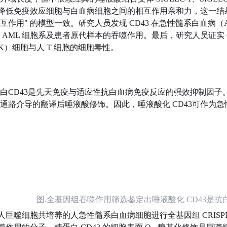
达会降低免疫效应细胞与白血病细胞之间的相互作用亲和力，这一结果
互作用" 的模型一致。研究人员发现 CD43 在急性髓系白血病（
 AML 细胞系及患者原代样本的吞噬作用。最后，研究人员证实 
K）细胞与人 T 细胞的细胞毒性。
白CD43是先天免疫与适应性抗白血病免疫反应的强效抑制因子。C
通路介导的翻译后唾液酸修饰。因此，唾液酸化 CD43可作为
图.全基因组吞噬作用筛选鉴定出唾液酸化 CD43是
人巨噬细胞共培养的人急性髓系白血病细胞进行全基因组 CRIS