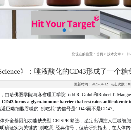
您现在的位置：
首页
>
技术文章
> 《
Science》：唾液酸化的CD43形成了一
更新时间：2026-04-12 点击次数：8
日，由哈佛医学院与麻省理工学院Todd R. Golub和Robert T. 
d
CD43
forms
a
glyco-immune
barrier
that
restrains
antileukemic
逃避巨噬细胞吞噬的“别吃我"的信号是CD43而不是CD47。
体外全基因组功能缺失型 CRISPR 筛选，鉴定出调控人巨噬细
明确证实为关键的“别吃我"经典信号，但该研究指出，在人体内