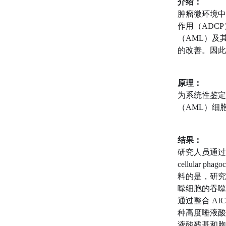
介绍：
肿瘤微环境中
作用（ADC
（AML）及
的改善。因此
原理：
为系统性鉴定
（AML）细胞
结果：
研究人员通过体
cellular p
料的是，研究
噬细胞的吞噬
通过整合 AI
种高度唾液酸
液酸残基和胞外