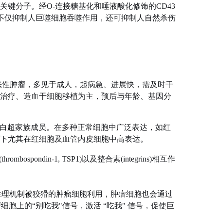
的关键分子。经O-连接糖基化和唾液酸化修饰的CD43
3不仅抑制人巨噬细胞吞噬作用，还可抑制人自然杀伤
恶性肿瘤，多见于成人，‌起病急、进展快‌，需及时干
治疗、造血干细胞移植‌为主，预后与‌年龄、基因分
AP)，是免疫球蛋白超家族成员。在多种正常细胞中广泛表达，如红
下尤其在红细胞及血管内皮细胞中高表达‌。
thrombospondin-1, TSP1)以及整合素(integrins)相互作
，这一生理机制被狡猾的肿瘤细胞利用，肿瘤细胞也会通过
细胞上的“别吃我"信号，激活 “吃我" 信号，促使巨