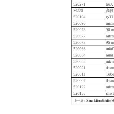
520271
truX
M220
高性
520104
g-TU
520096
micr
520078
96 m
520077
micr
520073
96 m
520066
min
520064
min
520052
micr
520021
tiss
520011
Tube
520007
tiss
520122
micr
520153
icro
上一篇：
Xona Microflu
XC150技术参数