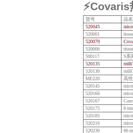
⚡
Covaris
货号
品名
520045
micr
520001
tiss
520079
Cova
520006
tiss
500117
S系
520135
mill
520130
mill
ME220
高性
520145
micr
520166
micr
520167
Case
520175
8 mi
520185
micr
520216
mic
520230
96 m