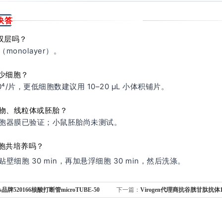
快答
双层吗？
monolayer）。
多少细胞？
10⁴/片，更低细胞数建议用 10–20 μL 小体积铺片。
生物、线粒体或胚胎？
胞器膜已验证；小鼠胚胎尚未测试。
细胞共培养吗？
壁细胞 30 min，再加悬浮细胞 30 min，然后洗涤。
ris品牌520166核酸打断管microTUBE-50
下一篇：
Virogen代理商抗谷胱甘肽抗体10
rew-Cap选购指南
Glutathione Monoclonal Antibody选购