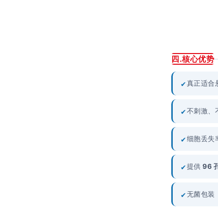
四.核心优势
真正适合悬
✔
不刺激、
✔
细胞丢失率
✔
提供
96 
✔
无菌包装
✔