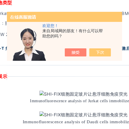
胞类型
kat、K562、U937、Daudi、MOLT-4、THP-1、HL-60、PBM
鼠：脾细胞、胸腺细胞
欢迎您！
来自局域网的朋友！有什么可以帮
 264.7、NCI-H69、T-ALL 等
助您的吗？
R-T 免疫突触研究、细胞共培养（贴壁＋悬浮）及 PMA/离子霉素刺激
展示
Immunofluorescence analysis of Jurkat cells immobili
Immunofluorescence analysis of Daudi cells immobili