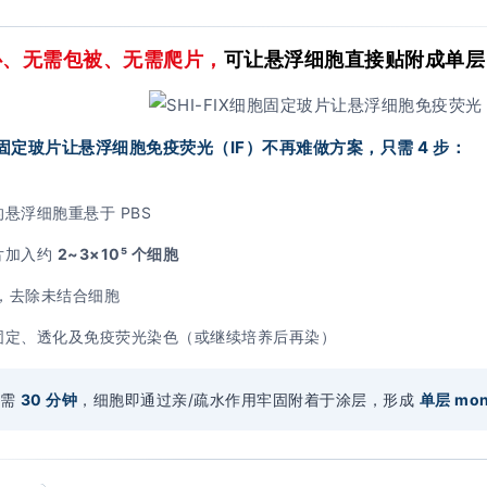
心、无需包被、无需爬片，
可让悬浮细胞直接贴附成单层
细胞固定玻片让悬浮细胞免疫荧光（IF）不再难做方案，只需 4 步：
悬浮细胞重悬于 PBS
片加入约
2~3×10⁵ 个细胞
洗，去除未结合细胞
固定、透化及免疫荧光染色（或继续培养后再染）
仅需
30 分钟
，细胞即通过亲/疏水作用牢固附着于涂层，形成
单层 mon