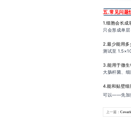
五.常见问题
1.细胞会长成
只会形成单层（
2.最少能用
测试至 1.5×
3.能用于微
大肠杆菌、细
4.能和贴壁
可以——先加贴
上一篇：
Cova
AFA Fiber Sc