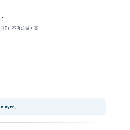
，
olayer
。