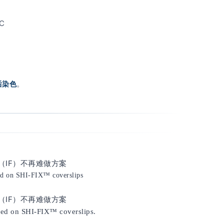
C
。
后染色
zed on SHI-FIX™ coverslips
zed on SHI-FIX™ coverslips.