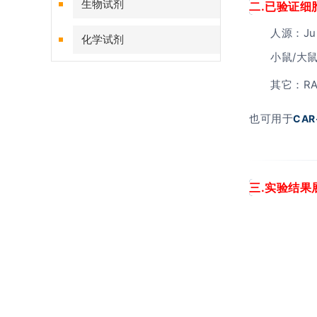
生物试剂
二.已验证细
人源：Jur
化学试剂
小鼠/大
特色耗材
其它：RAW
精品仪器
也可用于
CA
技术服务
三.实验结果