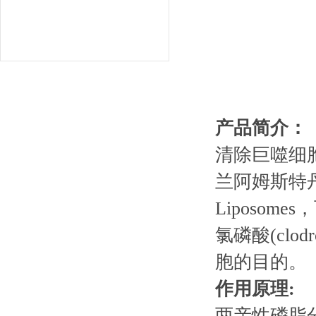
产品简介：
清除巨噬细胞(
兰阿姆斯特丹Vri
Liposo
氯磷酸(cl
胞的目的。
作用原理:
两亲性磷脂