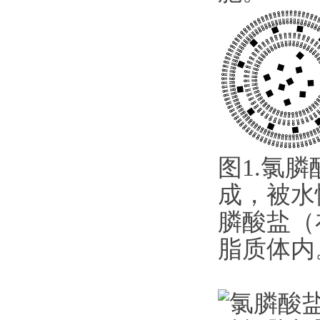
图1.氯
成，被水
膦酸盐（
脂质体内