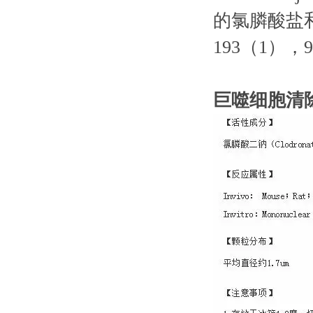
的氯膦酸盐
193（1），9
巨噬细胞清除Cl