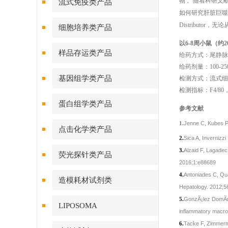
物 。随着科研文献
流式免疫类产品
如何研究肝脏巨噬细
Distribut
细胞培养类产品
以6-8周小鼠（约2
样品存运类产品
给药方式：尾静脉
给药剂量：100-250
基因组学类产品
检测方式：流式细
检测指标：F4/80，
蛋白组学类产品
参考文献
1.
Jenne C, Kubes P.
点击化学类产品
2.
Sica A, Invernizz
3.
Alzaid F, Lagadec 
荧光探针类产品
2016;1:e88689
4.
Antoniades C, Qua
造模耗材试剂类
Hepatology. 2012;5
5.
GonzÃ¡lez DomÃ­
LIPOSOMA
inflammatory macro
6.
Tacke F, Zimmerma