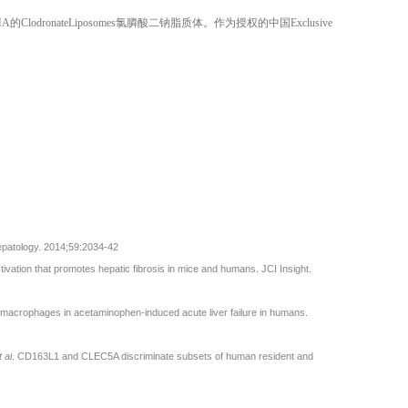
nateLiposomes氯膦酸二钠脂质体。作为授权的中国Exclusive
Hepatology. 2014;59:2034-42
ivation that promotes hepatic fibrosis in mice and humans. JCI Insight.
c macrophages in acetaminophen-induced acute liver failure in humans.
t al
. CD163L1 and CLEC5A discriminate subsets of human resident and