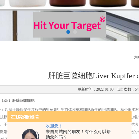
您
肝脏巨噬细胞Liver Kupffer 
更新时间：2022-01-08 点击次数：54
 cells（KF）肝脏巨噬细胞
F）起源于胚胎发生过程中的卵黄囊衍生前体和单核细胞衍生的巨噬细胞。枯否细胞
抗原和低水平的细菌内毒素，库普弗细胞有助于抑制免疫系统的“意外"激活，并在维
干扰素-γ 或 IL-4/IL-13 被激活 。激活后，它们会调节炎症并募集免疫细胞 。干扰
欢迎您！
来自局域网的朋友！有什么可以帮
激活 。在人类肝脏中，CD68 已被提议作为一种标志物；然而，它不是库普弗细胞的专
助您的吗？