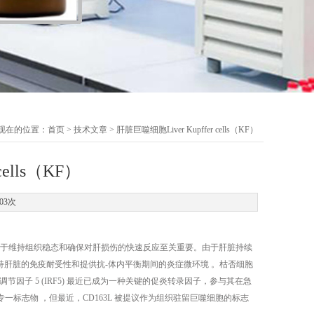
现在的位置：
首页
>
技术文章
> 肝脏巨噬细胞Liver Kupffer cells（KF）
cells（KF）
03次
对于维持组织稳态和确保对肝损伤的快速反应至关重要。由于肝脏持续
持肝脏的免疫耐受性和提供抗-体内平衡期间的炎症微环境 。枯否细胞
素调节因子 5 (IRF5) 最近已成为一种关键的促炎转录因子，参与其在急
一标志物 ，但最近，CD163L 被提议作为组织驻留巨噬细胞的标志