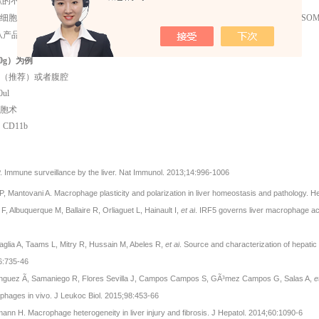
的不断发表，不断涌现新的Marker。但是核心Marker仍是以F4/80底基。
胞的功能？一个强有力的工具就是清除肝脏巨噬细胞。靶点科技库存大量LIPOSOMA的Clodro
or，无论从产品质量还是技术支持，都能给予从理论到实践的赋能。
0g）为例
（推荐）或者腹腔
ul
胞术
CD11b
 Immune surveillance by the liver. Nat Immunol. 2013;14:996-1006
i P, Mantovani A. Macrophage plasticity and polarization in liver homeostasis and pathology. 
F, Albuquerque M, Ballaire R, Orliaguet L, Hainault I,
et al
. IRF5 governs liver macrophage act
glia A, Taams L, Mitry R, Hussain M, Abeles R,
et al
. Source and characterization of hepati
6:735-46
nguez Ã, Samaniego R, Flores Sevilla J, Campos Campos S, GÃ³mez Campos G, Salas A,
e
phages in vivo. J Leukoc Biol. 2015;98:453-66
nn H. Macrophage heterogeneity in liver injury and fibrosis. J Hepatol. 2014;60:1090-6