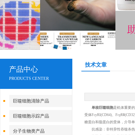
技术文章
产品中心
PRODUCTS CENTER
巨噬细胞清除产品
单核巨噬细胞
是机体重要的
受体FcyRI(CD64)、Fcγ
巨噬细胞示踪产品
糖蛋白和脂蛋白的受体，介导单
抗感染：非特异性吞噬杀伤多
分子生物类产品