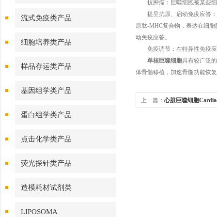
抗肿瘤：巨噬细胞被某些细胞因
提呈抗原、启动免疫应答：在特
流式免疫类产品
原肽-MHC复合物，表达在细
动免疫应答。
细胞培养类产品
免疫调节：在特异性免疫应答中
单核巨噬细胞
具有较广泛的
样品存运类产品
体骨髓移植，加速骨髓功能恢复
基因组学类产品
上一篇：
心脏巨噬细胞Cardiac 
蛋白组学类产品
点击化学类产品
荧光探针类产品
造模耗材试剂类
LIPOSOMA