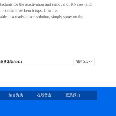
factants for the inactivation and removal of RNases (and
 decontaminate bench tops, labware,
ilable as a ready-to-use solution, simply spray on the
酸脂质体助力2024
返回列表>>
荣誉资质
在线留言
联系我们