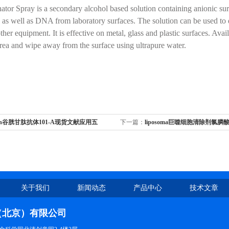
tor Spray is a secondary alcohol based solution containing anionic sur
 as well as DNA from laboratory surfaces. The solution can be used to
other equipment. It is effective on metal, glass and plastic surfaces. Ava
rea and wipe away from the surface using ultrapure water.
gen谷胱甘肽抗体101-A现货文献应用五
下一篇：
liposoma巨噬细胞清除剂氯膦
年5月Nature
关于我们
新闻动态
产品中心
技术文章
（北京）有限公司