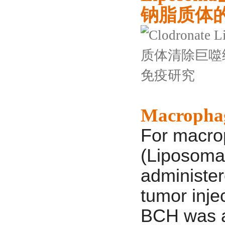
钠脂质体
Macrophag
For macro
(Liposoma
administer
tumor inje
BCH was a