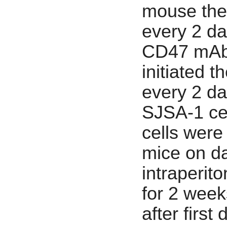
mouse the 
every 2 day
CD47 mAb (
initiated t
every 2 da
SJSA-1 cel
cells were
mice on da
intraperit
for 2 week
after firs