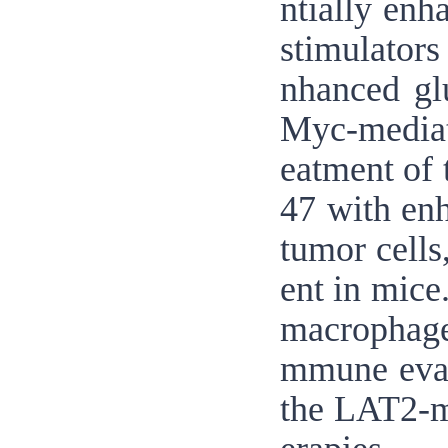
ntially enh
stimulators
nhanced gl
Myc-mediat
eatment of 
47 with enh
tumor cells
ent in mice
macrophage 
mmune evasi
the LAT2-m