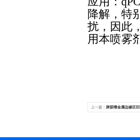
应用：
q
降解，特别
扰，因此，
用本喷雾
上一篇：
脾脏嗜金属边缘区巨
CD8+T细胞交叉呈递肿瘤抗