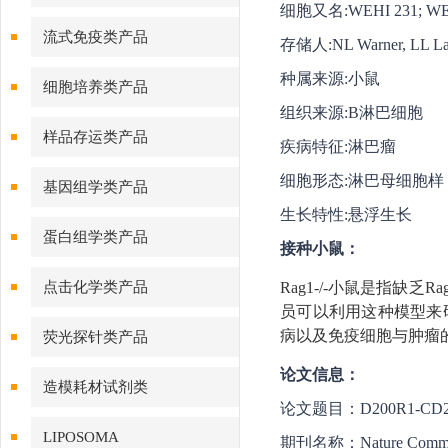
细胞又名:WEHI 231; WE
流式免疫类产品
存储人:NL Warner, LL La
种属来源:小鼠
细胞培养类产品
组织来源:B淋巴细胞
样品存运类产品
疾病特征:淋巴瘤
细胞形态:淋巴母细胞样
基因组学类产品
生长特性:悬浮生长
蛋白组学类产品
接种小鼠：
点击化学类产品
Rag1-/-小鼠
是指缺乏R
员可以利用这种模型来
病以及免疫细胞与肿瘤
荧光探针类产品
论文信息：
造模耗材试剂类
论文题目：D200R1-CD200 chec
LIPOSOMA
期刊名称：Nature Communi