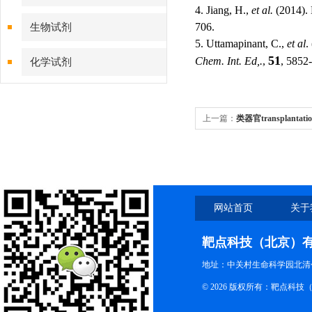
4. Jiang, H.,
et al.
(2014). 
706.
生物试剂
5. Uttamapinant, C.,
et al
.
51
Chem. Int. Ed,.
,
, 5852
化学试剂
特色耗材
上一篇：
类器官transplant
精品仪器
型巨噬细胞极化减轻小鼠肠道
技术服务
网站首页
关于
靶点科技（北京）
地址：中关村生命科学园北清创
© 2026 版权所有：靶点科