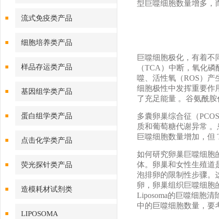
型巨噬细胞数量增多，
流式免疫类产品
细胞培养类产品
巨噬细胞极化，有着不同
样品存运类产品
（TCA）中断，氧化磷
噬、活性氧（ROS）产
细胞极性中发挥重要作用 
基因组学类产品
了充足能量 。谷氨酰胺
蛋白组学类产品
多囊卵巢综合征（PCO
质和葡萄糖代谢异常 。患
巨噬细胞数量增加，但 
点击化学类产品
如何研究卵巢巨噬细胞的功能
体。卵巢和女性生殖道
荧光探针类产品
泡排卵的限制性步骤。
卵，卵巢组织巨噬细胞
造模耗材试剂类
Liposoma的巨噬细胞
中的巨噬细胞数量，要
LIPOSOMA