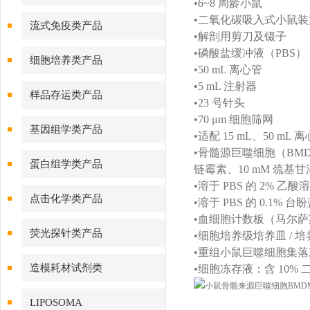
•6~8 周龄小鼠
•二氧化碳吸入式小鼠装
流式免疫类产品
•解剖用剪刀及镊子
•磷酸盐缓冲液（PBS）
细胞培养类产品
•50 mL 离心管
•5 mL 注射器
样品存运类产品
•23 号针头
•70 μm 细胞筛网
基因组学类产品
•适配 15 mL、50 mL
•骨髓源巨噬细胞（BM
蛋白组学类产品
链霉素、10 mM 巯基
•溶于 PBS 的 2% 乙酸
点击化学类产品
•溶于 PBS 的 0.1% 
•血细胞计数板（马尔
荧光探针类产品
•细胞培养级培养皿 / 
•重组小鼠巨噬细胞集落
造模耗材试剂类
•细胞冻存液：含 10%
LIPOSOMA