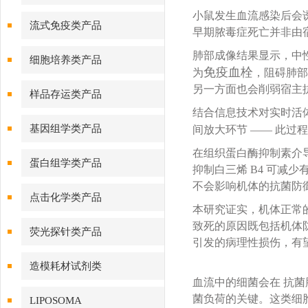
小鼠发生血流感染后会
流式免疫类产品
早期脓毒症死亡并非由
肺部成像结果显示，中
细胞培养类产品
免疫血栓
为
，阻碍肺部
另一方面也会削弱宿主
样品存运类产品
结合信息技术对实时活
基因组学类产品
间放大环节 —— 此过
在组织蛋白酶抑制素介
蛋白组学类产品
抑制白三烯 B4 可减
不会影响机体的抗菌防
点击化学类产品
本研究证实，机体正常
致死的原因既包括机体
荧光探针类产品
引发的病理性损伤，有
造模耗材试剂类
血流中的细菌会在 抗菌肽
菌负荷的关键。这类细
LIPOSOMA