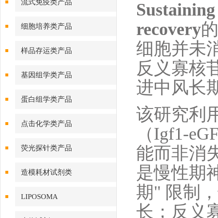
流式免疫类产品
Sustaining
recovery
细胞培养类产品
细胞并未
样品存运类产品
反义寡核苷
基因组学类产品
进中风长
蛋白组学类产品
该研究利
点击化学类产品
（Igf1-
能而非消失
荧光探针类产品
是慢性期
造模耗材试剂类
期" 限
LIPOSOMA
长；反义