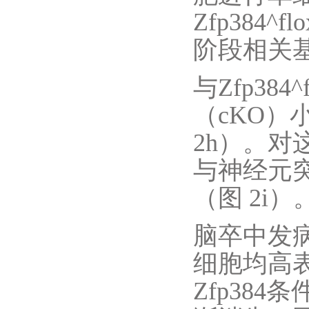
Zfp384^
阶段相关
与Zfp384
（cKO
2h）。
与神经元
（图 2i）
脑卒中发病后第
细胞均高
Zfp38