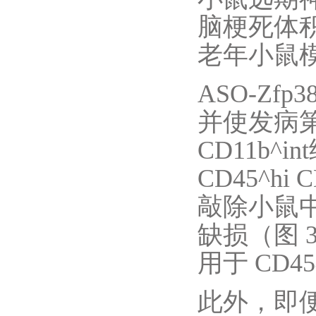
脑梗死体
老年小鼠
ASO-Zf
并使发病第 
CD11b^
CD45^h
敲除小鼠中
缺损（图 3
用于 CD45
此外，即便