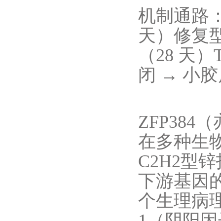
机制通路：
天）修复型
（28 天）T
闭 → 小
ZFP384
在多种生
C2H2型
下游基因的
个生理病理
1（阴阳因子 