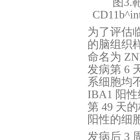
图3.
CD11b
为了评估
的脑组织样
命名为 Z
发病第 6 
系细胞均不
IBA1 
第 49 天
阳性的细胞
发病后 3 