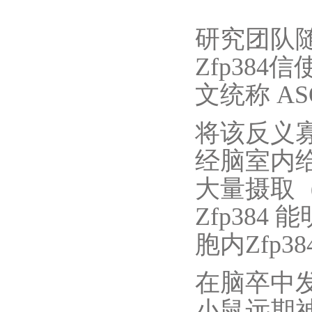
研究团队
Zfp384
文统称 AS
将该反义寡
经脑室内给药
大量摄取（
Zfp384 
胞内Zfp3
在脑卒中发病
小鼠远期神