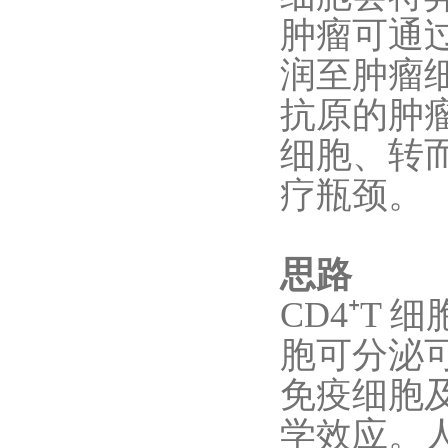
肿瘤可通
润至肿瘤
抗原的肿
细胞、转
疗瓶颈。
思路
CD4⁺T
胞可分泌
免疫细胞
学效应。人