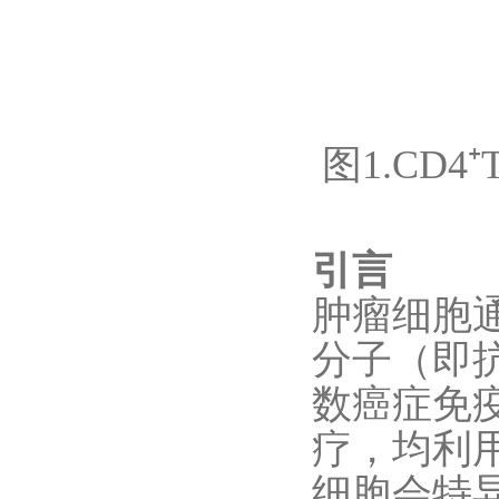
图1.CD
引言
肿瘤细胞
分子（即
数癌症免
疗，均利
细胞会特