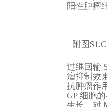
阳性肿瘤
附图S1.
过继回输 S
瘤抑制效果（
抗肿瘤作用
GP 细胞的
生长，对 