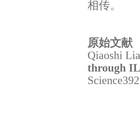
相传。
原始文献
Qiaoshi Lian
through I
Science392