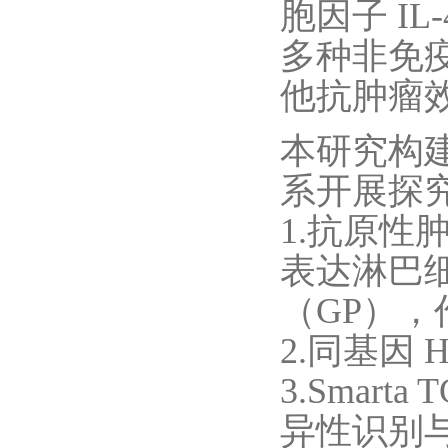
胞因子 IL
多种非免
他抗肿瘤
本研究构
系开展探
1.抗原性
表达淋巴
（GP）
2.同基因 
3.Smar
异性识别与 M