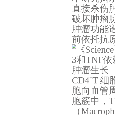
直接杀伤
破坏肿瘤脉
肿瘤功能
前依托抗
CD4⁺T
胞向血管
胞簇中，T
（Macro