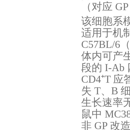
（对应 GP
该细胞系
适用于机
C57BL/
体内可产生 
段的 I-
CD4⁺T
失 T、B 细
生长速率无
鼠中 MC
非 GP 