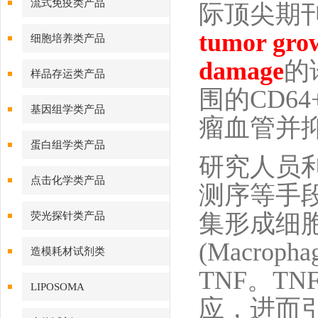
流式免疫类产品
际顶尖期刊
tumor gro
细胞培养类产品
damage
的
样品存运类产品
围的CD6
基因组学类产品
瘤血管并
蛋白组学类产品
研究人员
点击化学类产品
测序等手段
集形成细
荧光探针类产品
(Macro
造模耗材试剂类
TNF。T
LIPOSOMA
应，进而引