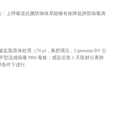
。
证实：上呼吸道抗菌防御体系能够有效降低肺部病毒滴
体处理（70 μl，鼻腔滴注，Liposoma BV 公
的甲型流感病毒 PR8 毒株；感染后第 1 天取材分离肺
醉条件下进行。