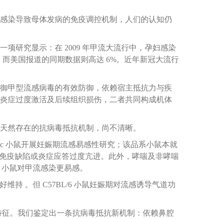
感染导致母体发病的免疫调控机制，人们的认知仍
研究显示：在 2009 年甲流大流行中，孕妇感染
%；而美国报道的同期数据则高达 6%。近年新冠大流行
御甲型流感病毒的有效防御，依赖宿主抵抗力与疾
炎症过度激活及后续组织损伤，二者共同构成机体
天然存在的抗病毒抵抗机制，尚不清晰。
/c 小鼠开展妊娠期流感易感性研究；该品系小鼠本就
毒免疫缺陷或炎症应答过度亢进。此外，哮喘及非哮喘
/c 小鼠对甲流感染更易感。
好维持 。但 C57BL/6 小鼠妊娠期对流感诱导气道功
应答特征。我们鉴定出一条抗病毒抵抗新机制：依赖鼻腔