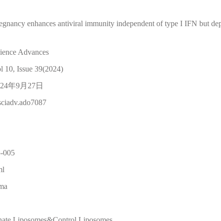
y enhances antiviral immunity independent of type I IFN but depen
ce Advances
, Issue 39(2024)
24年9月27日
sciadv.ado7087
-005
l
ma
e Liposomes&Control Liposomes