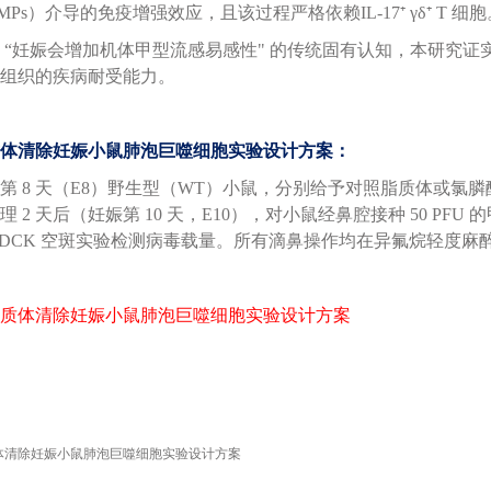
Ps）介导的免疫增强效应，且该过程严格依赖IL-17⁺ γδ⁺ T 细胞
 “妊娠会增加机体甲型流感易感性" 的传统固有认知，本研究
组织的疾病耐受能力。
体清除妊娠小鼠肺泡巨噬细胞实验设计方案：
 8 天（E8）野生型（WT）小鼠，分别给予对照脂质体或氯膦酸盐脂质
 2 天后（妊娠第 10 天，E10），对小鼠经鼻腔接种 50 PFU 
DCK 空斑实验检测病毒载量。所有滴鼻操作均在异氟烷轻度麻