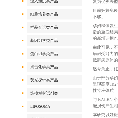
流式免疫类产品
复为促炎表型
目前妊娠免疫
细胞培养类产品
不够。
孕妇群体发生
样品存运类产品
后的重症结局
的新增证据也
基因组学类产品
由此可见，不
病耐受能力的
蛋白组学类产品
抵御病原体的
点击化学类产品
迄今为止，妊
由于部分孕妇
荧光探针类产品
呈现高度Th
性特应体质，也
造模耗材试剂类
与 BALB/
能损伤产生相
LIPOSOMA
本研究以妊娠