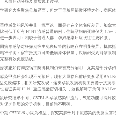
，从而启动分娩及胎盘娩出过程。
学研究大多聚焦母胎界面，但对于母胎局部微环境之外，病原体
重症感染的风险并非一概而论，而是存在个体免疫差异。加拿大一项
比例低于所有 H1N1 流感普通病例，住院孕妇病死率仅为 1.5
进一步表明：相较于普通人群，孕妇感染后症状往往更轻微 。
同病毒感染对妊娠期宿主免疫应答的影响存在明显差异。机体抵
精准平衡：宿主抵抗力可降低病原体载量，疾病耐受则能够限制
完整有效免疫防线。
娠状态如何调控宿主防御机制仍未被充分阐明，尤其是部分孕妇
感染甲流后会出现不良预后，现有大量临床前研究多采用BALB
2 型免疫偏移，相关研究发现：这类孕鼠发病机制主要源于抗病
被证实与 H1N1 重症感染密切相关 ，这也解释了为何 BALB
c 小鼠研究结果不同，C57BL/6 孕鼠感染甲流后，气道功能可得到较
对保护作用的分子机制，目前尚不明确。
中期 C57BL/6 小鼠为模型，探究其肺部对甲流感染的免疫