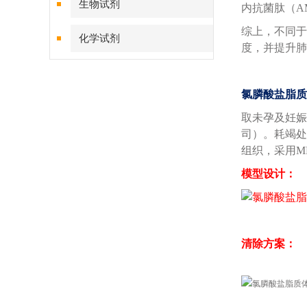
生物试剂
内抗菌肽（AM
综上，不同于
化学试剂
度，并提升肺
特色耗材
氯膦酸盐脂质
精品仪器
取未孕及妊娠第
司）。耗竭处理
技术服务
组织，采用M
模型设计：
清除方案：