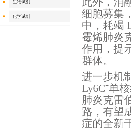
此外，消融
生物试剂
细胞募集
化学试剂
中，耗竭 
特色耗材
霉烯肺炎
作用，提示
精品仪器
群体。
技术服务
进一步机
Ly6C⁺
肺炎克雷
路，有望
症的全新