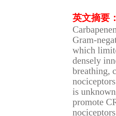
英文摘要
Carbapenem
Gram-negati
which limit
densely inn
breathing, 
nociceptors
is unknown.
promote CR
nociceptors