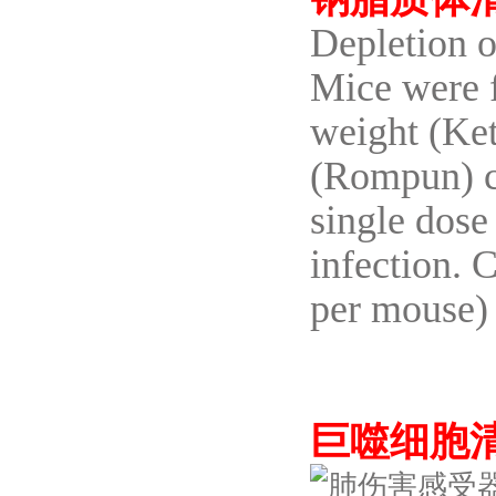
Depletion 
Mice were f
weight (Ke
(Rompun) co
single dose
infection. 
per mouse)
巨噬细胞