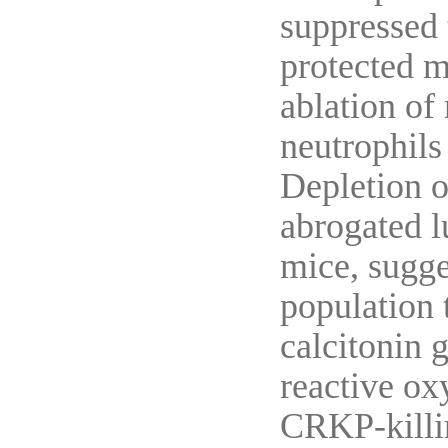
suppressed 
protected m
ablation of
neutrophils
Depletion o
abrogated 
mice, sugge
population 
calcitonin 
reactive ox
CRKP-killin