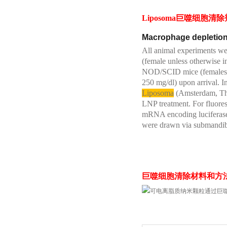
Liposoma巨噬细胞清除
Macrophage depletio
All animal experiments we
(female unless otherwise 
NOD/SCID mice (females) 
250 mg/dl) upon arrival. 
Liposoma
(Amsterdam, The 
LNP treatment. For fluore
mRNA encoding luciferase, 
were drawn via submandibu
巨噬细胞清除材料和方